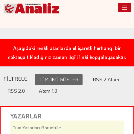
Aşağıdaki renkli alanlarda el işaretli herhangi bir
noktaya tıkladığınız zaman ilgili linki kopyalayacaktır.
FİLTRELE
TÜMÜNÜ GÖSTER
RSS 2 Atom
RSS 2.0
Atom 1.0
YAZARLAR
Tüm Yazarları Görüntüle