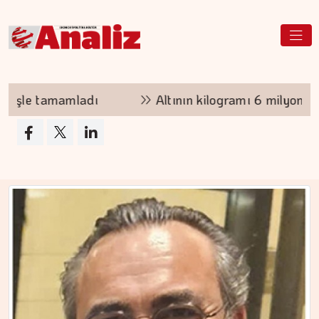
Altının kilogramı 6 milyon 500 bin liraya yükseldi
ERDEM İLBEYİ
Çıkış kapısında kuyruk…