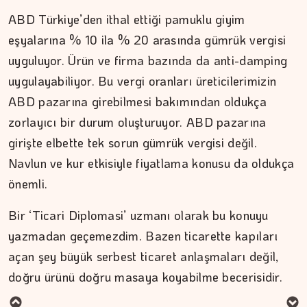
ABD Türkiye’den ithal ettiği pamuklu giyim
eşyalarına % 10 ila % 20 arasında gümrük vergisi
uyguluyor. Ürün ve firma bazında da anti-damping
uygulayabiliyor. Bu vergi oranları üreticilerimizin
ABD pazarına girebilmesi bakımından oldukça
zorlayıcı bir durum oluşturuyor. ABD pazarına
girişte elbette tek sorun gümrük vergisi değil.
Navlun ve kur etkisiyle fiyatlama konusu da oldukça
önemli.
Bir ‘Ticari Diplomasi’ uzmanı olarak bu konuyu
yazmadan geçemezdim. Bazen ticarette kapıları
MURAT DOĞAN
açan şey büyük serbest ticaret anlaşmaları değil,
doğru ürünü doğru masaya koyabilme becerisidir.
Aç kalan sadece mideniz…