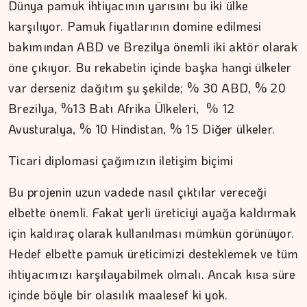
Dünya pamuk ihtiyacının yarısını bu iki ülke
karşılıyor. Pamuk fiyatlarının domine edilmesi
bakımından ABD ve Brezilya önemli iki aktör olarak
öne çıkıyor. Bu rekabetin içinde başka hangi ülkeler
var derseniz dağıtım şu şekilde; % 30 ABD, % 20
Brezilya, %13 Batı Afrika Ülkeleri, % 12
Avusturalya, % 10 Hindistan, % 15 Diğer ülkeler.
İPEK KOCAMAN
Kitap kafenin rafları arasında…
Ticari diplomasi çağımızın iletişim biçimi
Bu projenin uzun vadede nasıl çıktılar vereceği
elbette önemli. Fakat yerli üreticiyi ayağa kaldırmak
için kaldıraç olarak kullanılması mümkün görünüyor.
Hedef elbette pamuk üreticimizi desteklemek ve tüm
ihtiyacımızı karşılayabilmek olmalı. Ancak kısa süre
içinde böyle bir olasılık maalesef ki yok.