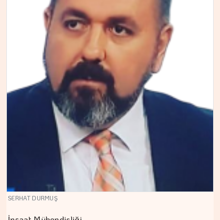
SERHAT DURMUŞ
İnşaat Mühendisliği…