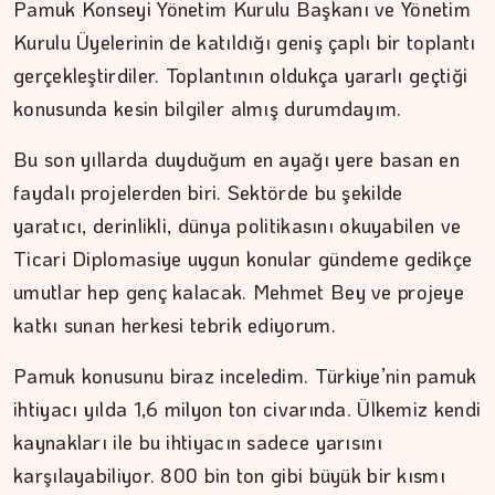
Pamuk Konseyi Yönetim Kurulu Başkanı ve Yönetim
Kurulu Üyelerinin de katıldığı geniş çaplı bir toplantı
gerçekleştirdiler. Toplantının oldukça yararlı geçtiği
konusunda kesin bilgiler almış durumdayım.
Bu son yıllarda duyduğum en ayağı yere basan en
faydalı projelerden biri. Sektörde bu şekilde
yaratıcı, derinlikli, dünya politikasını okuyabilen ve
Ticari Diplomasiye uygun konular gündeme gedikçe
umutlar hep genç kalacak. Mehmet Bey ve projeye
DR. TANER EKİNCİ
katkı sunan herkesi tebrik ediyorum.
Kadim tıptan günümüze…
Pamuk konusunu biraz inceledim. Türkiye’nin pamuk
ihtiyacı yılda 1,6 milyon ton civarında. Ülkemiz kendi
kaynakları ile bu ihtiyacın sadece yarısını
karşılayabiliyor. 800 bin ton gibi büyük bir kısmı