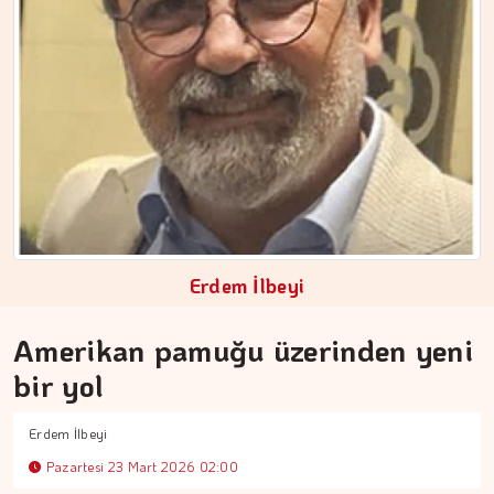
Erdem İlbeyi
Amerikan pamuğu üzerinden yeni
bir yol
ÇİĞDEM MEN
Yoğunluktan kaçarken yoğunlaştırdığımız…
Erdem İlbeyi
Pazartesi 23 Mart 2026 02:00