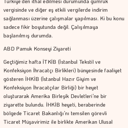
Türkiye’den ithal edilmesi durumunda gümrük
vergisinde ve diğer eş etkili vergilerde indirim
sağlanması üzerine çalışmalar yapılması. Ki bu konu
MEZİN DEDEYİ
sadece fikir boyutunda değil. Çalışılmaya
başlanılmış durumda.
Cebimiz, yalnızca cebimizi…
ABD Pamuk Konseyi Ziyareti
Geçtiğimiz hafta İTKİB (İstanbul Tekstil ve
Konfeksiyon İhracatçı Birlikleri) bünyesinde faaliyet
gösteren İHKİB (İstanbul Hazır Giyim ve
Konfeksiyon İhracatçılar Birliği) bir heyet
oluşturarak Amerika Birleşik Devletleri’ne bir
ziyarette bulundu. İHKİB heyeti, beraberinde
bölgede Ticaret Bakanlığı’nı temsilen görevli
Ticaret Müşavirimiz ile birlikte Amerikan Ulusal