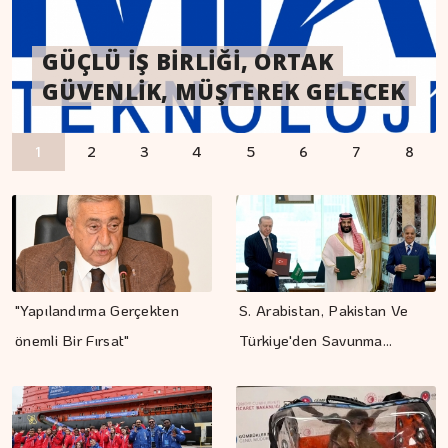
KOMPOZİT SEKTÖRÜNÜN
MİGROS VE BAKANLIK'TAN
DRON SALDIRISINA UĞRAYAN
GÜÇLÜ İŞ BİRLİĞİ, ORTAK
ULUSLARARASI VİTRİNİ
YAPAY ZEKA DESTEĞİYLE HATALI
ÇALIŞMA ALANLARI KONSER
GAZİANTEP'TE 4,5
'ÇEVRE ETİKETLİ' ÜRÜNLER İÇİN İŞ
"NADEZHDA" İSİMLİ GEMİ
DEPOLARIN GELECEĞİ ARTIK
GÜVENLİK, MÜŞTEREK GELECEK
KAPILARINI AÇIYOR
KAMU HARCAMALARINA SON
SAHNESİNE DÖNÜŞÜYOR
BÜYÜKLÜĞÜNDE DEPREM
BİRLİĞİ
SAMSUN'A GETİRİLDİ
ROBOTLARLA ŞEKİLLENİYOR
1
2
3
4
5
6
7
8
"Yapılandırma Gerçekten
S. Arabistan, Pakistan Ve
önemli Bir Fırsat"
Türkiye'den Savunma…