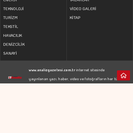
TEKNOLOJİ
VİDEO GALERİ
TURİZM
KİTAP
TEKSTİL
HAVACILIK
DENİZCİLİK
SANAYİ
www.analizgazetesi.com.tr
internet sitesinde
yayınlanan yazı, haber, video ve fotoğrafların her türlü
hakkı
YEDİTEPE İSTANBUL GAZETECİLİK A.Ş.
'ne
aittir. İzin almadan kaynak gösterilerek dahi iktibas
edilemez.
RSS
KÜNYE
Web Tasarım:
GİZLİLİK POLİTİKASI
Türk Bilişim
KULLANIM KOŞULLARI