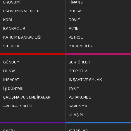
EKONOMİ
FİNANS
EKONOMİK VERİLER
BORSA
KOBİ
DÖVİZ
BANKACILIK
ALTIN
KATILIM BANKACILIĞI
PETROL
SİGORTA
MADENCİLİK
GÜNDEM
SEKTÖRLER
DÜNYA
OTOMOTİV
İHRACAT
İNŞAAT VE EMLAK
İŞ DÜNYASI
TARIM
ÇALIŞMA VE SENDİKALAR
PERAKENDE
AVRUPA BİRLİĞİ
SAVUNMA
ULAŞIM
ENERJİ
YAZARLAR