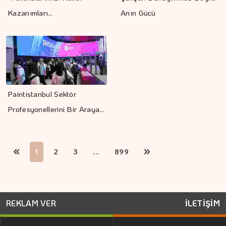
Kazanımları…
Anın Gücü
Paintistanbul Sektör
Profesyonellerini Bir Araya…
1
2
3
...
899
REKLAM VER
İLETİŞİM