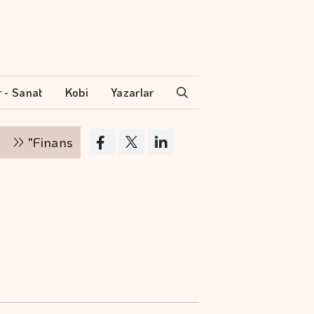
r - Sanat
Kobi
Yazarlar
nsman zinciri kırılırsa üretim zinciri de durur"