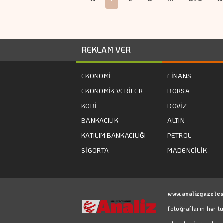
REKLAM VER
EKONOMİ
FİNANS
EKONOMİK VERİLER
BORSA
KOBİ
DÖVİZ
BANKACILIK
ALTIN
KATILIM BANKACILIĞI
PETROL
SİGORTA
MADENCİLİK
www.analizgazetes
fotoğrafların her t
almadan kaynak göst