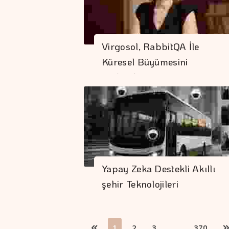
Virgosol, RabbitQA İle
Küresel Büyümesini
Hızlandırıyor
Yapay Zeka Destekli Akıllı
şehir Teknolojileri
1
2
3
...
370