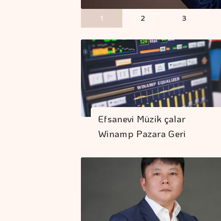
1
2
3
Efsanevi Müzik çalar
Winamp Pazara Geri
Dönüyor