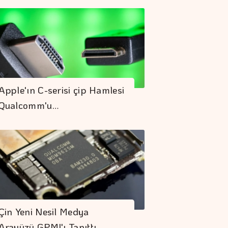
Apple'ın C-serisi çip Hamlesi
Qualcomm'u…
Çin Yeni Nesil Medya
Arayüzü GPMI'ı Tanıttı