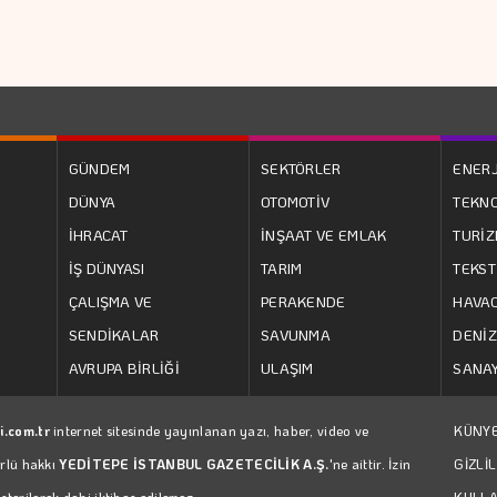
GÜNDEM
SEKTÖRLER
ENERJ
DÜNYA
OTOMOTİV
TEKNO
İHRACAT
İNŞAAT VE EMLAK
TURİ
İŞ DÜNYASI
TARIM
TEKST
ÇALIŞMA VE
PERAKENDE
HAVAC
SENDİKALAR
SAVUNMA
DENİZ
AVRUPA BİRLİĞİ
ULAŞIM
SANAY
i.com.tr
internet sitesinde yayınlanan yazı, haber, video ve
KÜNY
ürlü hakkı
YEDİTEPE İSTANBUL GAZETECİLİK A.Ş.
'ne aittir. İzin
GİZLİL
erilerek dahi iktibas edilemez.
KULLA