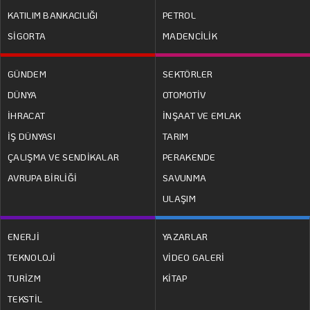
KATILIM BANKACILIĞI
PETROL
SİGORTA
MADENCİLİK
GÜNDEM
SEKTÖRLER
DÜNYA
OTOMOTİV
İHRACAT
İNŞAAT VE EMLAK
İŞ DÜNYASI
TARIM
ÇALIŞMA VE SENDİKALAR
PERAKENDE
AVRUPA BİRLİĞİ
SAVUNMA
ULAŞIM
MEHMET UTKU ŞENTÜRK
ENERJİ
YAZARLAR
TEKNOLOJİ
VİDEO GALERİ
Eğitimde asıl tartışma…
TURİZM
KİTAP
TEKSTİL