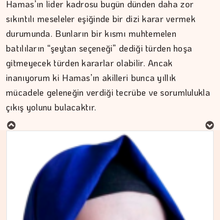
Hamas’ın lider kadrosu bugün dünden daha zor
sıkıntılı meseleler eşiğinde bir dizi karar vermek
durumunda. Bunların bir kısmı muhtemelen
batılıların “şeytan seçeneği” dediği türden hoşa
gitmeyecek türden kararlar olabilir. Ancak
inanıyorum ki Hamas’ın akilleri bunca yıllık
MURAT DOĞAN
mücadele geleneğin verdiği tecrübe ve sorumlulukla
çıkış yolunu bulacaktır.
Aç kalan sadece mideniz…