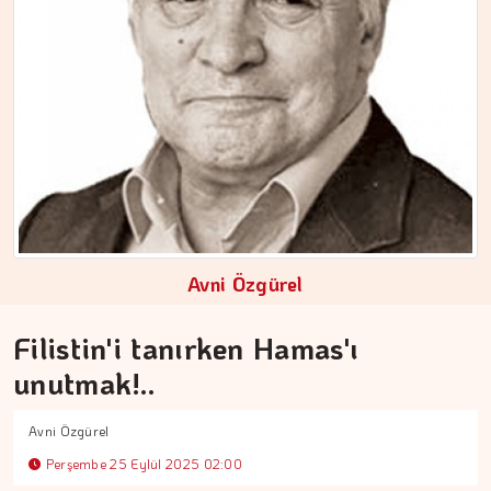
Avni Özgürel
ŞAFAK GÜVEN
Şehzadeler şehri Manisa
Filistin'i tanırken Hamas'ı
unutmak!..
Avni Özgürel
Perşembe 25 Eylül 2025 02:00