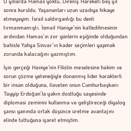
O yıllarda Hamas yoktu, Direniş Hareketi beş yıl
sonra kuruldu. Yaşananları uzun uzadıya hikaye
Kitap kafenin rafları arasında…
etmeyeyim. İsrail saldırganlığı bu denli
tırmanmamıştı. İsmail Haniye’nin katledilmesinin
ardından Hamas’ın zor günlerin eşiğinde olduğundan
bahisle Yahya Sinvar’ın kader seçimleri yapmak
zorunda kalacağını yazmıştım.
İşin gerçeği Haniye’nin Filistin meselesine hakim ve
sorun çözme yeteneğiyle donanmış lider karakterli
bir insan olduğuna, ilaveten onun Cumhurbaşkanı
Tayyip Erdoğan’la yakın dostluğu sayesinde
diplomasi zeminini kullanma ve geliştireceği diyalog
şansı yanında ortak düşünce üretme avantajını
elinde tuttuğuna işaret etmiştim.