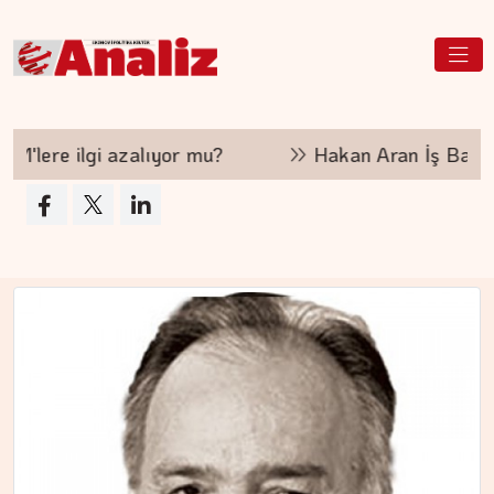
DR. TANER EKİNCİ
Kadim tıptan günümüze…
lıyor mu?
Hakan Aran İş Bankası Genel Müdürlü