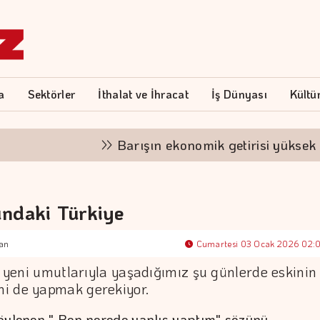
a
Sektörler
İthalat ve İhracat
İş Dünyası
Kültü
Barışın ekonomik getirisi yüksek
ındaki Türkiye
an
Cumartesi 03 Ocak 2026 02:
ın yeni umutlarıyla yaşadığımız şu günlerde eskinin
i de yapmak gerekiyor.
öylenen " Ben nerede yanlış yaptım" sözünü