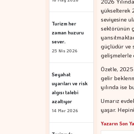
2026 Yılında
yükselterek 
seviyesine u
Turizm her
sektörünün çe
zaman huzuru
yansıtmaktadı
sever.
güçlüdür ve 
25 Nis 2026
gelişmelerle
Özetle, 2025
Seyahat
gelir beklen
uyarıları ve risk
yılında ise 
algısı talebi
Umarız evdek
azaltıyor
yaşar. Hepini
14 Mar 2026
Yazarın Son Ya