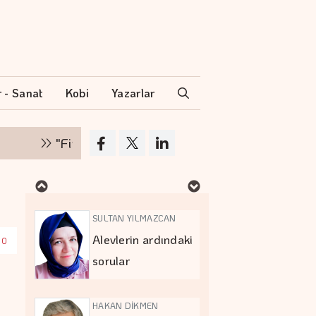
İPEK KOCAMAN
Kitap kafenin
rafları arasında…
r - Sanat
Kobi
Yazarlar
MURAT DOĞAN
"Finansman zinciri kırılırsa üretim zinciri de du
Aç kalan sadece
mideniz…
SULTAN YILMAZCAN
Alevlerin ardındaki
00
sorular
HAKAN DİKMEN