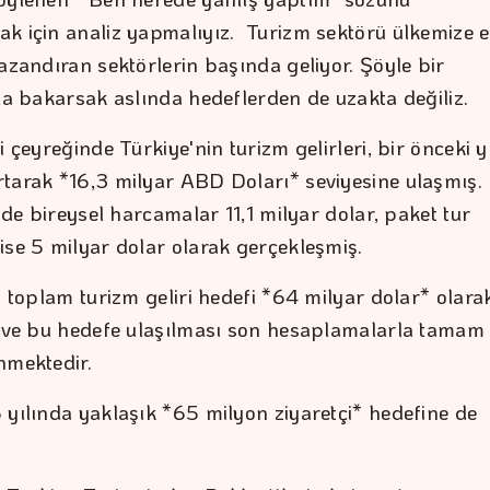
k için analiz yapmalıyız. Turizm sektörü ülkemize 
azandıran sektörlerin başında geliyor. Şöyle bir
ıla bakarsak aslında hedeflerden de uzakta değiliz.
i çeyreğinde Türkiye'nin turizm gelirleri, bir önceki y
tarak *16,3 milyar ABD Doları* seviyesine ulaşmış.
inde bireysel harcamalar 11,1 milyar dolar, paket tur
ise 5 milyar dolar olarak gerçekleşmiş.
n toplam turizm geliri hedefi *64 milyar dolar* olara
i ve bu hedefe ulaşılması son hesaplamalarla tamam
nmektedir.
 yılında yaklaşık *65 milyon ziyaretçi* hedefine de