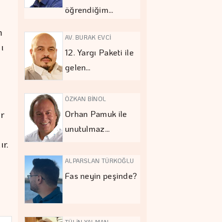
öğrendiğim…
m
AV. BURAK EVCİ
ı
12. Yargı Paketi ile
gelen…
ÖZKAN BİNOL
ar
Orhan Pamuk ile
unutulmaz…
ır.
ALPARSLAN TÜRKOĞLU
Fas neyin peşinde?
TÜLİN YALMAN