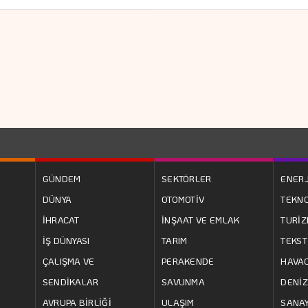
GÜNDEM
SEKTÖRLER
ENERJ
DÜNYA
OTOMOTİV
TEKNO
İHRACAT
İNŞAAT VE EMLAK
TURİ
İŞ DÜNYASI
TARIM
TEKST
ÇALIŞMA VE
PERAKENDE
HAVAC
SENDİKALAR
SAVUNMA
DENİZ
AVRUPA BİRLİĞİ
ULAŞIM
SANAY