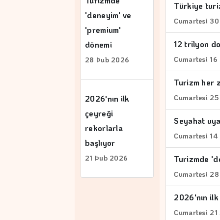
Turizmde
Türkiye tur
'deneyim' ve
Cumartesi 30
'premium'
12 trilyon do
dönemi
Cumartesi 16
28 Þub 2026
Turizm her 
Cumartesi 25
2026'nın ilk
çeyreği
Seyahat uyar
rekorlarla
Cumartesi 14
başlıyor
21 Þub 2026
Turizmde 'd
Cumartesi 28
2026'nın ilk
Cumartesi 21