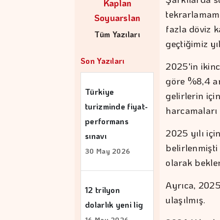
Kaplan
tekrarlamama
Soyuarslan
fazla döviz k
Tüm Yazıları
geçtiğimiz y
Son Yazıları
2025'in ikinc
göre %8,4 ar
Türkiye
gelirlerin iç
turizminde fiyat-
harcamaları 
performans
2025 yılı içi
sınavı
belirlenmişt
30 May 2026
olarak bekle
Ayrıca, 2025
12 trilyon
ulaşılmış.
dolarlık yeni lig
16 May 2026