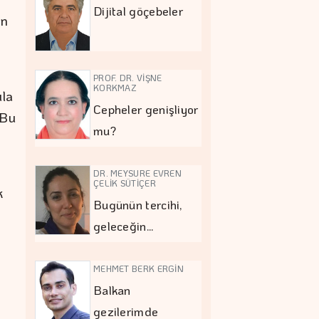
Dijital göçebeler
en
PROF. DR. VİŞNE
KORKMAZ
ıla
Cepheler genişliyor
 Bu
mu?
DR. MEYSURE EVREN
ÇELİK SÜTİÇER
k
Bugünün tercihi,
geleceğin…
MEHMET BERK ERGİN
Balkan
gezilerimde