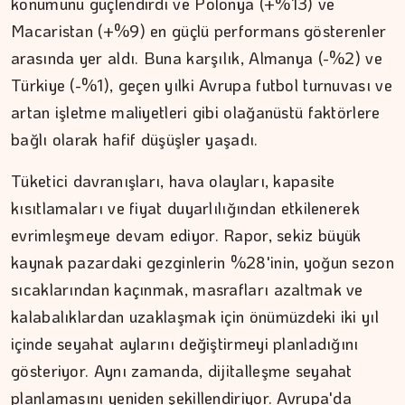
konumunu güçlendirdi ve Polonya (+%13) ve
Macaristan (+%9) en güçlü performans gösterenler
arasında yer aldı. Buna karşılık, Almanya (-%2) ve
Türkiye (-%1), geçen yılki Avrupa futbol turnuvası ve
artan işletme maliyetleri gibi olağanüstü faktörlere
bağlı olarak hafif düşüşler yaşadı.
Tüketici davranışları, hava olayları, kapasite
kısıtlamaları ve fiyat duyarlılığından etkilenerek
evrimleşmeye devam ediyor. Rapor, sekiz büyük
kaynak pazardaki gezginlerin %28'inin, yoğun sezon
DR. TANER EKİNCİ
sıcaklarından kaçınmak, masrafları azaltmak ve
kalabalıklardan uzaklaşmak için önümüzdeki iki yıl
Nefes, agni ve içsel denge
içinde seyahat aylarını değiştirmeyi planladığını
gösteriyor. Aynı zamanda, dijitalleşme seyahat
planlamasını yeniden şekillendiriyor. Avrupa'da