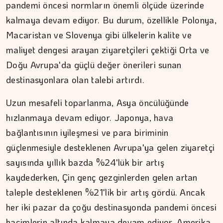
pandemi öncesi normların önemli ölçüde üzerinde
kalmaya devam ediyor. Bu durum, özellikle Polonya,
ŞAFAK GÜVEN
Macaristan ve Slovenya gibi ülkelerin kalite ve
Ahlat'tan Nemrut Krateri'ne
maliyet dengesi arayan ziyaretçileri çektiği Orta ve
Doğu Avrupa'da güçlü değer önerileri sunan
destinasyonlara olan talebi artırdı.
Uzun mesafeli toparlanma, Asya öncülüğünde
hızlanmaya devam ediyor. Japonya, hava
bağlantısının iyileşmesi ve para biriminin
güçlenmesiyle desteklenen Avrupa'ya gelen ziyaretçi
sayısında yıllık bazda %24'lük bir artış
kaydederken, Çin genç gezginlerden gelen artan
taleple desteklenen %21'lik bir artış gördü. Ancak
her iki pazar da çoğu destinasyonda pandemi öncesi
hacimlerin altında kalmaya devam ediyor. Amerika