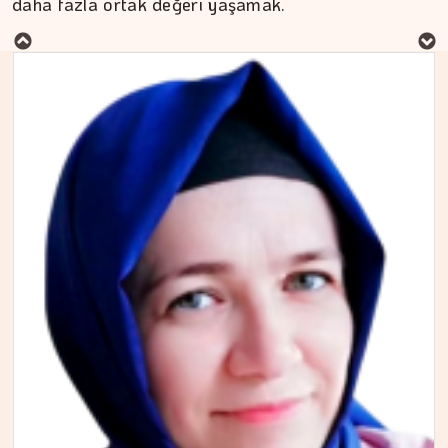
daha fazla ortak değeri yaşamak.
Aç kalan sadece mideniz…