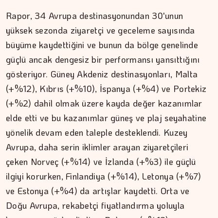
Rapor, 34 Avrupa destinasyonundan 30'unun
yüksek sezonda ziyaretçi ve geceleme sayısında
büyüme kaydettiğini ve bunun da bölge genelinde
güçlü ancak dengesiz bir performansı yansıttığını
MEZİN DEDEYİ
gösteriyor. Güney Akdeniz destinasyonları, Malta
Cebimiz, yalnızca cebimizi…
(+%12), Kıbrıs (+%10), İspanya (+%4) ve Portekiz
(+%2) dahil olmak üzere kayda değer kazanımlar
elde etti ve bu kazanımlar güneş ve plaj seyahatine
yönelik devam eden taleple desteklendi. Kuzey
Avrupa, daha serin iklimler arayan ziyaretçileri
çeken Norveç (+%14) ve İzlanda (+%3) ile güçlü
ilgiyi korurken, Finlandiya (+%14), Letonya (+%7)
ve Estonya (+%4) da artışlar kaydetti. Orta ve
Doğu Avrupa, rekabetçi fiyatlandırma yoluyla