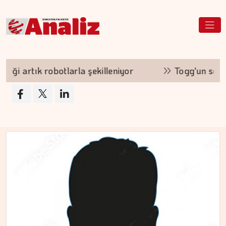
ekilleniyor
Togg'un servis ağı hızla büyüyor
ERDEM İLBEYİ
Çıkış kapısında kuyruk…