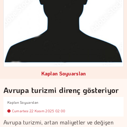
Kaplan Soyuarslan
Avrupa turizmi direnç gösteriyor
Kaplan Soyuarslan
Cumartesi 22 Kasım 2025 02:00
ÇİĞDEM MEN
Avrupa turizmi, artan maliyetler ve değişen
Yoğunluktan kaçarken yoğunlaştırdığımız…