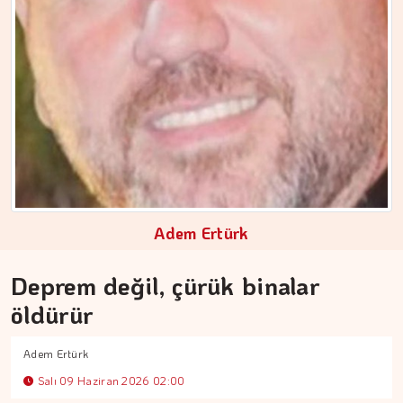
MEZİN DEDEYİ
Adem Ertürk
194 yıl yaşayacakmışız...…
Deprem değil, çürük binalar
öldürür
Adem Ertürk
Salı 09 Haziran 2026 02:00