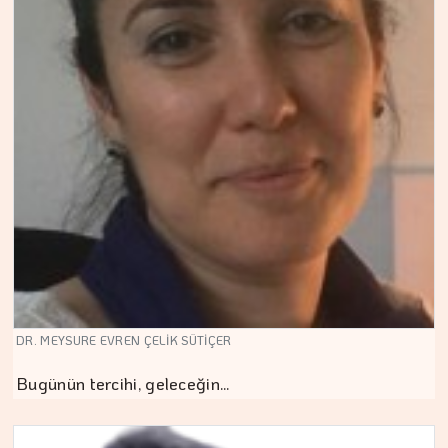
DR. MEYSURE EVREN ÇELİK SÜTİÇER
Bugünün tercihi, geleceğin…