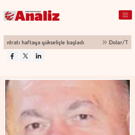
ÇİĞDEM MEN
Yoğunluktan kaçarken yoğunlaştırdığımız…
işle başladı
Dolar/TL 47,72 seviyesinden işle