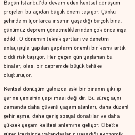
Bugün İstanbul'da devam eden kentsel dönüşüm
projeleri bu açıdan büyük önem taşıyor. Çünkü
şehirde milyonlarca insanın yaşadığı birçok bina,
günümüz deprem yönetmeliklerinden çok önce inşa
edildi. O dönemin teknik şartları ve denetim
ŞAFAK GÜVEN
anlayışıyla yapılan yapıların önemli bir kısmı artık
Ahlat'tan Nemrut Krateri'ne
ciddi risk taşıyor. Her geçen gün yaşlanan bu
binalar, olası bir depremde büyük tehlike
oluşturuyor.
Kentsel dönüşüm yalnızca eski bir binanın yıkılıp
yerine yenisinin yapılması değildir. Bu süreç aynı
zamanda daha güvenli yaşam alanları, daha düzenli
şehirleşme, daha geniş sosyal donatılar ve daha
yüksek yaşam kalitesi anlamına geliyor. Elbette
süreç içerisinde vatandaşların yaşadığı ekonomik