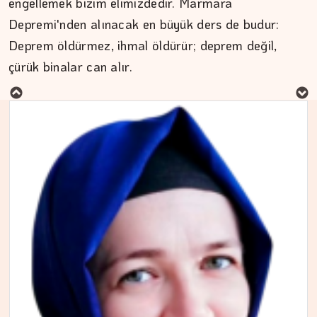
engellemek bizim elimizdedir. Marmara
Depremi'nden alınacak en büyük ders de budur:
MURAT DOĞAN
Deprem öldürmez, ihmal öldürür; deprem değil,
çürük binalar can alır.
Aç kalan sadece mideniz…