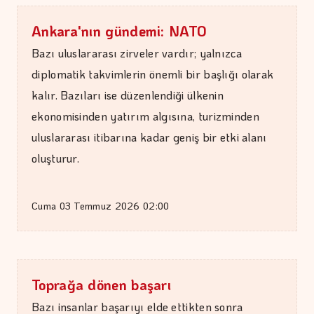
Ankara'nın gündemi: NATO
Bazı uluslararası zirveler vardır; yalnızca
diplomatik takvimlerin önemli bir başlığı olarak
kalır. Bazıları ise düzenlendiği ülkenin
ekonomisinden yatırım algısına, turizminden
uluslararası itibarına kadar geniş bir etki alanı
oluşturur.
Cuma 03 Temmuz 2026 02:00
ŞAFAK GÜVEN
Ahlat'tan Nemrut Krateri'ne
Toprağa dönen başarı
Bazı insanlar başarıyı elde ettikten sonra