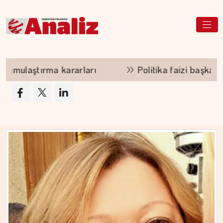
ı
Politika faizi başka piyasanın ödediği faiz b
ÇİĞDEM MEN
Yoğunluktan kaçarken yoğunlaştırdığımız…