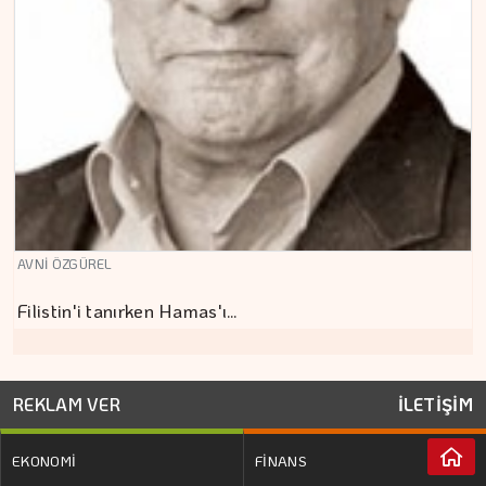
AVNİ ÖZGÜREL
Filistin'i tanırken Hamas'ı…
REKLAM VER
İLETİŞİM
EKONOMİ
FİNANS