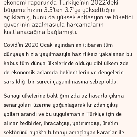
ekonomi raporunda Türkiye'nin 2022'deki
büyüme hızını 3.3'ten 3.7'ye yükselttiğini
açıklamış, bunu da yüksek enflasyon ve tüketici
güveninin azalmasıyla harcamaların
kısıtlanacağına bağlamıştı.
Covid’in 2020 Ocak ayından an itibaren tüm
dünyaya hızla yayılmasıyla hazırlıksız yakalanan bu
DR. TANER EKİNCİ
kabus tüm dünya ülkelerinde olduğu gibi ülkemizde
Nefes, agni ve içsel denge
de ekonomik anlamda beklentilerin ve dengelerin
sarsıldığı bir süreci yaşanılmasına sebep oldu.
Sanayi ülkelerine baktığımızda az hasarla çıkma
senaryoları üzerine yoğunlaşarak krizden çıkış
yolları arandı ve bu uygulamanın Türkiye için de
alınan tedbirler, ihracatçıyı, yatırımcıyı, üretim
sektörünü ayakta tutmayı amaçlayan kararlar ile