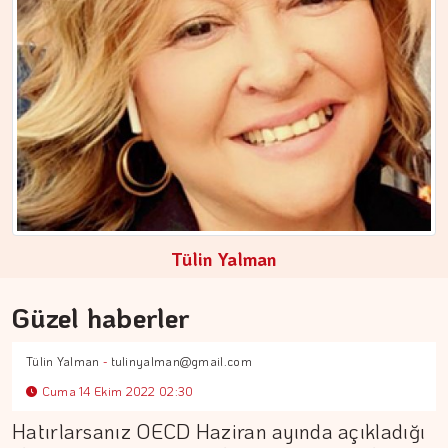
194 yıl yaşayacakmışız...…
Tülin Yalman
Güzel haberler
Tülin Yalman
-
tulinyalman@gmail.com
Cuma 14 Ekim 2022 02:30
Hatırlarsanız OECD Haziran ayında açıkladığı