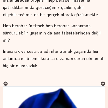
hızlandıracak projeleri hep beraber masalına
yatırdıklarını da göreceğimiz günler yakın
diyebileceğimiz de bir gerçek olarak gözükmekte.
Hep beraber üretmek hep beraber kazanmak,
sürdürülebilir yaşamın da ana felsefelerinden değil
mi?
İnanarak ve cesurca adımlar atmak yaşamda her
anlamda en önemli kuralsa o zaman sorun olmamalı
hiç bir olumsuzluk…
MURAT DOĞAN
Aç kalan sadece mideniz…