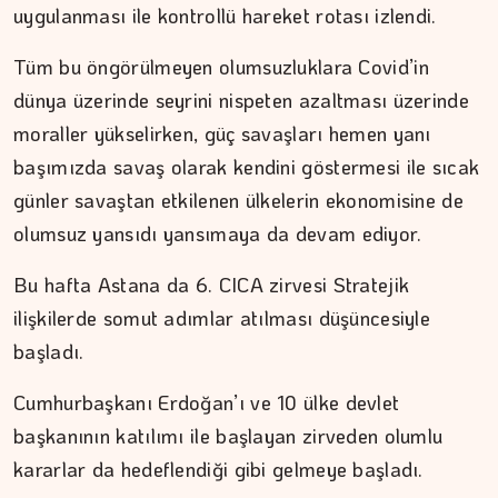
uygulanması ile kontrollü hareket rotası izlendi.
Tüm bu öngörülmeyen olumsuzluklara Covid’in
dünya üzerinde seyrini nispeten azaltması üzerinde
moraller yükselirken, güç savaşları hemen yanı
başımızda savaş olarak kendini göstermesi ile sıcak
günler savaştan etkilenen ülkelerin ekonomisine de
olumsuz yansıdı yansımaya da devam ediyor.
Bu hafta Astana da 6. CICA zirvesi Stratejik
ilişkilerde somut adımlar atılması düşüncesiyle
başladı.
ŞAFAK GÜVEN
Cumhurbaşkanı Erdoğan’ı ve 10 ülke devlet
başkanının katılımı ile başlayan zirveden olumlu
Ahlat'tan Nemrut Krateri'ne
kararlar da hedeflendiği gibi gelmeye başladı.