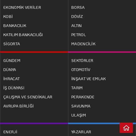
EKONOMİK VERİLER
BORSA
KOBİ
DÖVİZ
BANKACILIK
ALTIN
KATILIM BANKACILIĞI
PETROL
SİGORTA
MADENCİLİK
GÜNDEM
SEKTÖRLER
DÜNYA
OTOMOTİV
İHRACAT
İNŞAAT VE EMLAK
İŞ DÜNYASI
TARIM
ÇALIŞMA VE SENDİKALAR
PERAKENDE
AVRUPA BİRLİĞİ
SAVUNMA
ULAŞIM
MEHMET UTKU ŞENTÜRK
ENERJİ
YAZARLAR