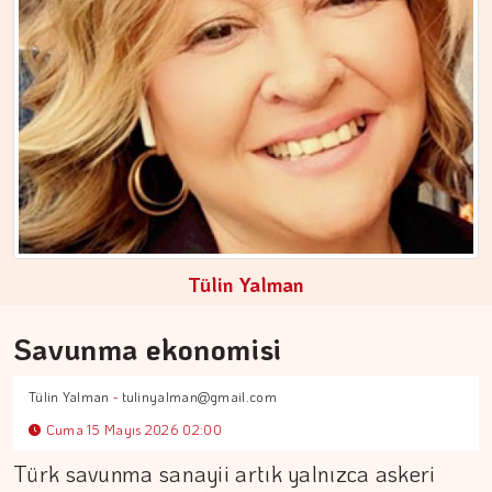
ŞENAY ARAÇ
Kentsel dönüşümde görünmeyen…
Tülin Yalman
Savunma ekonomisi
Tülin Yalman
-
tulinyalman@gmail.com
Cuma 15 Mayıs 2026 02:00
Türk savunma sanayii artık yalnızca askeri