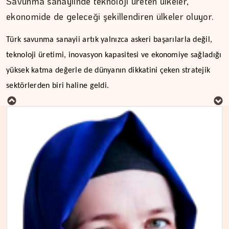
Savunma sanayiinde teknoloji üreten ülkeler,
ekonomide de geleceği şekillendiren ülkeler oluyor.
Türk savunma sanayii artık yalnızca askeri başarılarla değil,
teknoloji üretimi, inovasyon kapasitesi ve ekonomiye sağladığı
MURAT DOĞAN
yüksek katma değerle de dünyanın dikkatini çeken stratejik
Aç kalan sadece mideniz…
sektörlerden biri haline geldi.