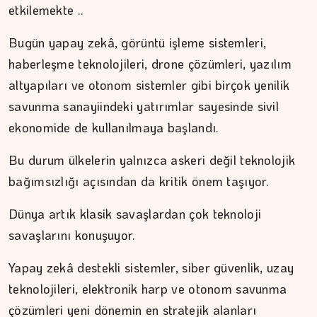
etkilemekte ..
Bugün yapay zekâ, görüntü işleme sistemleri,
haberleşme teknolojileri, drone çözümleri, yazılım
altyapıları ve otonom sistemler gibi birçok yenilik
savunma sanayiindeki yatırımlar sayesinde sivil
ekonomide de kullanılmaya başlandı.
ŞAFAK GÜVEN
Bu durum ülkelerin yalnızca askeri değil teknolojik
Ahlat'tan Nemrut Krateri'ne
bağımsızlığı açısından da kritik önem taşıyor.
Dünya artık klasik savaşlardan çok teknoloji
savaşlarını konuşuyor.
Yapay zekâ destekli sistemler, siber güvenlik, uzay
teknolojileri, elektronik harp ve otonom savunma
çözümleri yeni dönemin en stratejik alanları