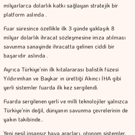
milyarlarca dolarlık katkı sağlayan stratejik bir
platform aslında .
Fuar süresince özellikle ilk 3 günde yaklaşık 8
ÇİĞDEM MEN
milyar dolarlık ihracat sözleşmesine imza atılması
Yoğunluktan kaçarken yoğunlaştırdığımız…
savunma sanayinde ihracatta gelinen ciddi bir
başarıdır aslında .
Ayrıca Türkiye’nin ilk kıtalararası balistik füzesi
Yıldırımhan ve Baykar ın ürettiği Akıncı İHA gibi
yerli sistemler fuarda ilk kez sergilendi.
Fuarda sergilenen yerli ve milli teknolojiler yalnızca
Türkiye’nin değil, dünyanın savunma çevrelerinin de
yakın takibinde..
Yeni nesil insansız hava araçları, otonom sistemler,