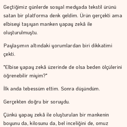
Geçtiğimiz günlerde sosyal medyada tekstil ürünü
DR. TANER EKİNCİ
satan bir platforma denk geldim. Ürün gerçekti ama
elbiseyi taşıyan manken yapay zekâ ile
Nefes, agni ve içsel denge
oluşturulmuştu.
Paylaşımın altındaki yorumlardan biri dikkatimi
çekti.
"Elbise yapay zekâ üzerinde de olsa beden ölçülerini
öğrenebilir miyim?"
İlk anda tebessüm ettim. Sonra düşündüm.
Gerçekten doğru bir soruydu.
Çünkü yapay zekâ ile oluşturulan bir mankenin
boyunu da, kilosunu da, bel inceliğini de, omuz