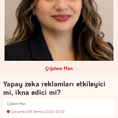
Çiğdem Men
Yapay zeka reklamları etkileyici
MEZİN DEDEYİ
mi, ikna edici mi?
Cebimiz, yalnızca cebimizi…
Çiğdem Men
Çarşamba 08 Temmuz 2026 02:00