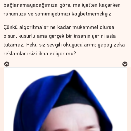
bağlanamayacağımıza göre, maliyetten kaçarken
ruhumuzu ve samimiyetimizi kaybetmemeliyiz.
Çünkü algoritmalar ne kadar mükemmel olursa
olsun, kusurlu ama gerçek bir insanın yerini asla
MURAT DOĞAN
tutamaz. Peki, siz sevgili okuyucularım; yapay zeka
reklamları sizi ikna ediyor mu?
Aç kalan sadece mideniz…