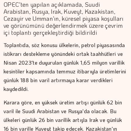
OPEC'ten yapılan açıklamada, Suudi
Arabistan, Rusya, Irak, Kuveyt, Kazakistan,
Cezayir ve Umman'ın, küresel piyasa koşulları
ve görünümünü değerlendirmek üzere çevrim
içi toplantı gerçekleştirdiği bildirildi
Toplantıda, söz konusu ülkelerin, petrol piyasasında
istikrarı destekleme yönündeki ortak taahhütleri ve
Nisan 2023'te duyurulan günlük 1,65 milyon varillik
kesintiler kapsamında temmuz itibarıyla üretimlerini
günlük 188 bin varil artırmaya karar verdikleri
kaydedildi.
CANAN TOPKARA
Karara göre, en yüksek üretim artışı günlük 62 bin
Ekonomide güven ve istikrarın…
varil ile Suudi Arabistan ve Rusya'da olacak. Bu
ülkeleri günlük 26 bin varillik artışla Irak ve günlük
16 bin varille Kuveyt takip edecek. Kazakistan'ın