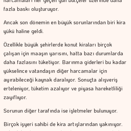
harcamaları her geçen gün bütçeler üzerinde daha
fazla baskı oluşturuyor.
Ancak son dönemin en büyük sorunlarından biri kira
yükü haline geldi.
Özellikle büyük şehirlerde konut kiraları birçok
çalışan için maaşın yarısını, hatta bazı durumlarda
daha fazlasını tüketiyor. Barınma giderleri bu kadar
ÇİĞDEM MEN
yükselince vatandaşın diğer harcamalar için
ayırabileceği kaynak daralıyor. Sonuçta alışveriş
Yoğunluktan kaçarken yoğunlaştırdığımız…
erteleniyor, tüketim azalıyor ve piyasa hareketliliği
zayıflıyor.
Sorunun diğer tarafında ise işletmeler bulunuyor.
Birçok işyeri sahibi de kira artışlarından yakınıyor.