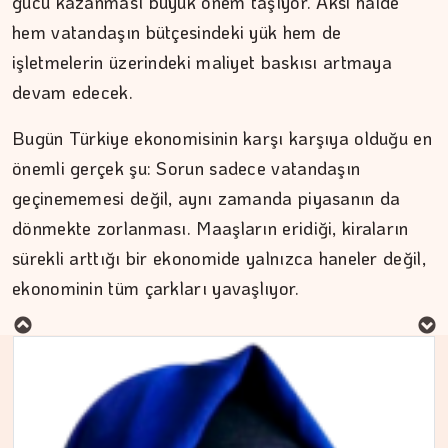
gücü kazanması büyük önem taşıyor. Aksi halde
hem vatandaşın bütçesindeki yük hem de
işletmelerin üzerindeki maliyet baskısı artmaya
devam edecek.
Bugün Türkiye ekonomisinin karşı karşıya olduğu en
önemli gerçek şu: Sorun sadece vatandaşın
geçinememesi değil, aynı zamanda piyasanın da
dönmekte zorlanması. Maaşların eridiği, kiraların
MURAT DOĞAN
sürekli arttığı bir ekonomide yalnızca haneler değil,
ekonominin tüm çarkları yavaşlıyor.
Aç kalan sadece mideniz…