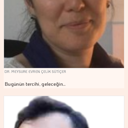
DR. MEYSURE EVREN ÇELİK SÜTİÇER
Bugünün tercihi, geleceğin…