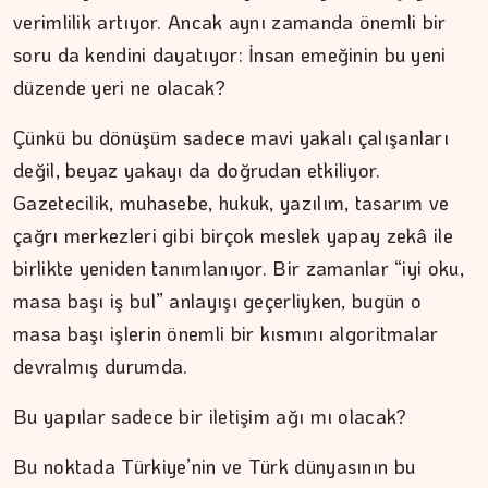
verimlilik artıyor. Ancak aynı zamanda önemli bir
soru da kendini dayatıyor: İnsan emeğinin bu yeni
ŞAFAK GÜVEN
düzende yeri ne olacak?
Ahlat'tan Nemrut Krateri'ne
Çünkü bu dönüşüm sadece mavi yakalı çalışanları
değil, beyaz yakayı da doğrudan etkiliyor.
Gazetecilik, muhasebe, hukuk, yazılım, tasarım ve
çağrı merkezleri gibi birçok meslek yapay zekâ ile
birlikte yeniden tanımlanıyor. Bir zamanlar “iyi oku,
masa başı iş bul” anlayışı geçerliyken, bugün o
masa başı işlerin önemli bir kısmını algoritmalar
devralmış durumda.
Bu yapılar sadece bir iletişim ağı mı olacak?
Bu noktada Türkiye’nin ve Türk dünyasının bu