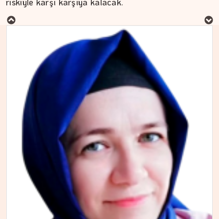
riskiyle karşı karşıya kalacak.
Aç kalan sadece mideniz…