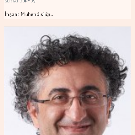
SERHAT DURMUŞ
İnşaat Mühendisliği…