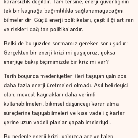
kararsızlık değildir. Tam tersine, enerji güvenliğinin
tek bir kaynağa bağımlılıkla sağlanamayacağını
bilmeleridir. Güçlü enerji politikaları, çeşitliliği artıran
İPEK KOCAMAN
ve riskleri dağıtan politikalardır.
Kitap kafenin rafları arasında…
Belki de bu yüzden sormamız gereken soru şudur:
Gerçekten bir enerji krizi mi yaşıyoruz, yoksa
enerjiye bakış biçimimizde bir kriz mi var?
Tarih boyunca medeniyetleri ileri taşıyan yalnızca
daha fazla enerji üretmeleri olmadı. Asıl belirleyici
olan, mevcut kaynakları daha verimli
kullanabilmeleri, bilimsel düşünceyi karar alma
süreçlerine taşıyabilmeleri ve kısa vadeli çıkarlar
yerine uzun vadeli planlar yapabilmeleriydi.
Bu nedenle enerji krizi, yalnızca arz ve talep