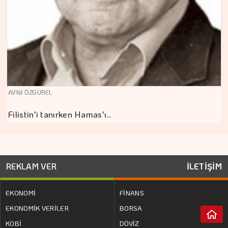
AVNİ ÖZGÜREL
Filistin'i tanırken Hamas'ı…
REKLAM VER
İLETİŞİM
EKONOMİ
FİNANS
EKONOMİK VERİLER
BORSA
KOBİ
DÖVİZ