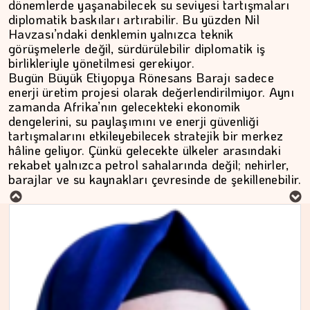
dönemlerde yaşanabilecek su seviyesi tartışmaları
diplomatik baskıları artırabilir. Bu yüzden Nil
Havzası’ndaki denklemin yalnızca teknik
görüşmelerle değil, sürdürülebilir diplomatik iş
birlikleriyle yönetilmesi gerekiyor.
Bugün Büyük Etiyopya Rönesans Barajı sadece
enerji üretim projesi olarak değerlendirilmiyor. Aynı
zamanda Afrika’nın gelecekteki ekonomik
dengelerini, su paylaşımını ve enerji güvenliği
tartışmalarını etkileyebilecek stratejik bir merkez
MURAT DOĞAN
hâline geliyor. Çünkü gelecekte ülkeler arasındaki
rekabet yalnızca petrol sahalarında değil; nehirler,
Aç kalan sadece mideniz…
barajlar ve su kaynakları çevresinde de şekillenebilir.