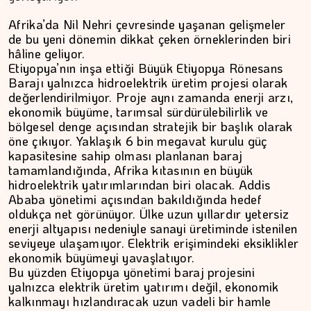
Afrika’da Nil Nehri çevresinde yaşanan gelişmeler
de bu yeni dönemin dikkat çeken örneklerinden biri
hâline geliyor.
Etiyopya’nın inşa ettiği Büyük Etiyopya Rönesans
DR. TANER EKİNCİ
Barajı yalnızca hidroelektrik üretim projesi olarak
değerlendirilmiyor. Proje aynı zamanda enerji arzı,
Nefes, agni ve içsel denge
ekonomik büyüme, tarımsal sürdürülebilirlik ve
bölgesel denge açısından stratejik bir başlık olarak
öne çıkıyor. Yaklaşık 6 bin megavat kurulu güç
kapasitesine sahip olması planlanan baraj
tamamlandığında, Afrika kıtasının en büyük
hidroelektrik yatırımlarından biri olacak. Addis
Ababa yönetimi açısından bakıldığında hedef
oldukça net görünüyor. Ülke uzun yıllardır yetersiz
enerji altyapısı nedeniyle sanayi üretiminde istenilen
seviyeye ulaşamıyor. Elektrik erişimindeki eksiklikler
ekonomik büyümeyi yavaşlatıyor.
Bu yüzden Etiyopya yönetimi baraj projesini
yalnızca elektrik üretim yatırımı değil, ekonomik
kalkınmayı hızlandıracak uzun vadeli bir hamle