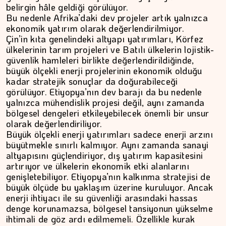
belirgin hâle geldiği görülüyor.
İPEK KOCAMAN
Bu nedenle Afrika’daki dev projeler artık yalnızca
ekonomik yatırım olarak değerlendirilmiyor.
Kitap kafenin rafları arasında…
Çin’in kıta genelindeki altyapı yatırımları, Körfez
ülkelerinin tarım projeleri ve Batılı ülkelerin lojistik-
güvenlik hamleleri birlikte değerlendirildiğinde,
büyük ölçekli enerji projelerinin ekonomik olduğu
kadar stratejik sonuçlar da doğurabileceği
görülüyor. Etiyopya’nın dev barajı da bu nedenle
yalnızca mühendislik projesi değil, aynı zamanda
bölgesel dengeleri etkileyebilecek önemli bir unsur
olarak değerlendiriliyor.
Büyük ölçekli enerji yatırımları sadece enerji arzını
büyütmekle sınırlı kalmıyor. Aynı zamanda sanayi
altyapısını güçlendiriyor, dış yatırım kapasitesini
artırıyor ve ülkelerin ekonomik etki alanlarını
genişletebiliyor. Etiyopya’nın kalkınma stratejisi de
büyük ölçüde bu yaklaşım üzerine kuruluyor. Ancak
enerji ihtiyacı ile su güvenliği arasındaki hassas
denge korunamazsa, bölgesel tansiyonun yükselme
ihtimali de göz ardı edilmemeli. Özellikle kurak