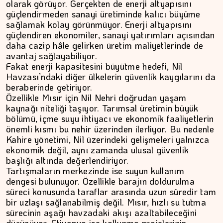
olarak görüyor. Gerçekten de enerji altyapısını
güçlendirmeden sanayi üretiminde kalıcı büyüme
sağlamak kolay görünmüyor. Enerji altyapısını
güçlendiren ekonomiler, sanayi yatırımları açısından
daha cazip hâle gelirken üretim maliyetlerinde de
avantaj sağlayabiliyor.
Fakat enerji kapasitesini büyütme hedefi, Nil
Havzası’ndaki diğer ülkelerin güvenlik kaygılarını da
beraberinde getiriyor.
Özellikle Mısır için Nil Nehri doğrudan yaşam
kaynağı niteliği taşıyor. Tarımsal üretimin büyük
bölümü, içme suyu ihtiyacı ve ekonomik faaliyetlerin
önemli kısmı bu nehir üzerinden ilerliyor. Bu nedenle
Kahire yönetimi, Nil üzerindeki gelişmeleri yalnızca
ŞAFAK GÜVEN
ekonomik değil, aynı zamanda ulusal güvenlik
başlığı altında değerlendiriyor.
Ahlat'tan Nemrut Krateri'ne
Tartışmaların merkezinde ise suyun kullanım
dengesi bulunuyor. Özellikle barajın doldurulma
süreci konusunda taraflar arasında uzun süredir tam
bir uzlaşı sağlanabilmiş değil. Mısır, hızlı su tutma
sürecinin aşağı havzadaki akışı azaltabileceğini