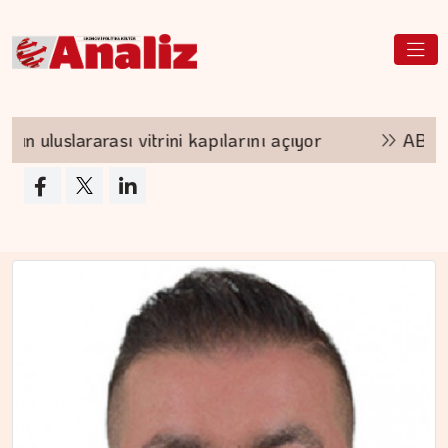
kapılarını açıyor
ABD'nin yeni tarifesi Türk tek
ÇİĞDEM MEN
Yoğunluktan kaçarken yoğunlaştırdığımız…