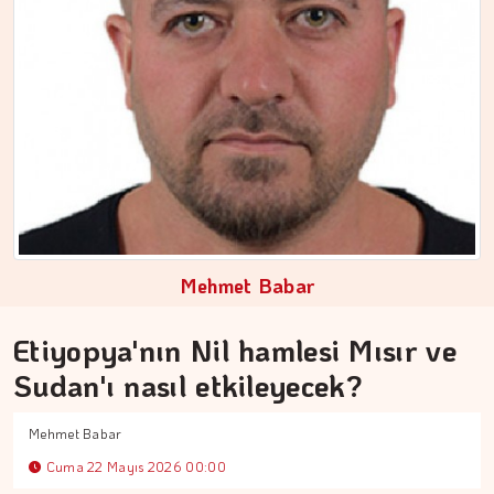
Mehmet Babar
Etiyopya'nın Nil hamlesi Mısır ve
Sudan'ı nasıl etkileyecek?
MEZİN DEDEYİ
Mehmet Babar
194 yıl yaşayacakmışız...…
Cuma 22 Mayıs 2026 00:00