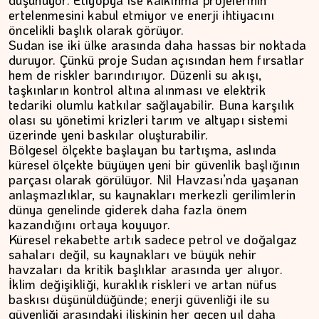
düşünüyor. Etiyopya ise kalkınma projelerinin
ertelenmesini kabul etmiyor ve enerji ihtiyacını
öncelikli başlık olarak görüyor.
Sudan ise iki ülke arasında daha hassas bir noktada
duruyor. Çünkü proje Sudan açısından hem fırsatlar
hem de riskler barındırıyor. Düzenli su akışı,
taşkınların kontrol altına alınması ve elektrik
tedariki olumlu katkılar sağlayabilir. Buna karşılık
olası su yönetimi krizleri tarım ve altyapı sistemi
üzerinde yeni baskılar oluşturabilir.
Bölgesel ölçekte başlayan bu tartışma, aslında
küresel ölçekte büyüyen yeni bir güvenlik başlığının
parçası olarak görülüyor. Nil Havzası’nda yaşanan
anlaşmazlıklar, su kaynakları merkezli gerilimlerin
dünya genelinde giderek daha fazla önem
kazandığını ortaya koyuyor.
Küresel rekabette artık sadece petrol ve doğalgaz
sahaları değil, su kaynakları ve büyük nehir
havzaları da kritik başlıklar arasında yer alıyor.
İklim değişikliği, kuraklık riskleri ve artan nüfus
baskısı düşünüldüğünde; enerji güvenliği ile su
güvenliği arasındaki ilişkinin her geçen yıl daha