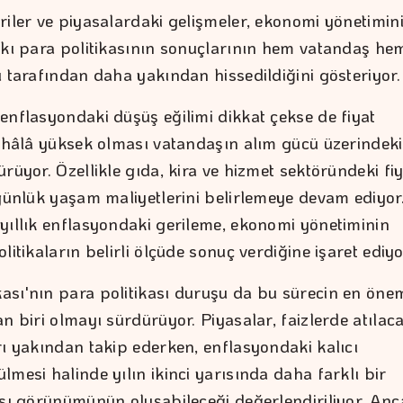
riler ve piyasalardaki gelişmeler, ekonomi yönetimin
ıkı para politikasının sonuçlarının hem vatandaş he
ı tarafından daha yakından hissedildiğini gösteriyor.
enflasyondaki düşüş eğilimi dikkat çekse de fiyat
n hâlâ yüksek olması vatandaşın alım gücü üzerindeki
rüyor. Özellikle gıda, kira ve hizmet sektöründeki fi
 günlük yaşam maliyetlerini belirlemeye devam ediyor
yıllık enflasyondaki gerileme, ekonomi yönetiminin
litikaların belirli ölçüde sonuç verdiğine işaret ediyo
sı'nın para politikası duruşu da bu sürecin en önem
n biri olmayı sürdürüyor. Piyasalar, faizlerde atılac
rı yakından takip ederken, enflasyondaki kalıcı
mesi halinde yılın ikinci yarısında daha farklı bir
ası görünümünün oluşabileceği değerlendiriliyor. Anc