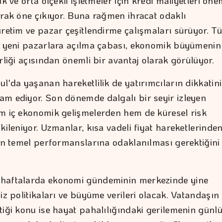
ük ve orta ölçekli işletmeler için kredi maliyetleri öne
arak öne çıkıyor. Buna rağmen ihracat odaklı
üretim ve pazar çeşitlendirme çalışmaları sürüyor. T
n yeni pazarlara açılma çabası, ekonomik büyümenin
rliği açısından önemli bir avantaj olarak görülüyor.
l'da yaşanan hareketlilik de yatırımcıların dikkatini
m ediyor. Son dönemde dalgalı bir seyir izleyen
m iç ekonomik gelişmelerden hem de küresel risk
kileniyor. Uzmanlar, kısa vadeli fiyat hareketlerinde
rin temel performanslarına odaklanılması gerektiğini
haftalarda ekonomi gündeminin merkezinde yine
iz politikaları ve büyüme verileri olacak. Vatandaşın
tiği konu ise hayat pahalılığındaki gerilemenin günl