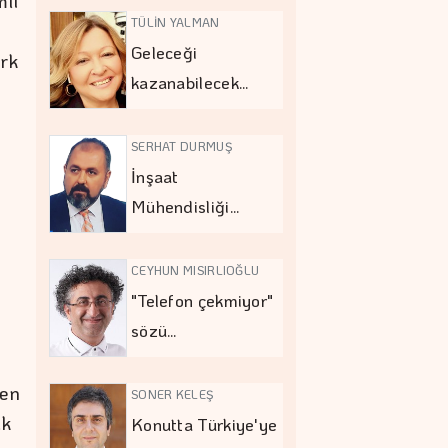
mli
TÜLİN YALMAN
Geleceği
ürk
kazanabilecek…
SERHAT DURMUŞ
İnşaat
Mühendisliği…
n
CEYHUN MISIRLIOĞLU
"Telefon çekmiyor"
sözü…
 en
SONER KELEŞ
ük
Konutta Türkiye'ye