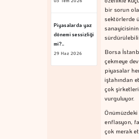
özellikle küç
05 Tem 2026
bir sorun ol
sektörlerde 
Piyasalarda yaz
sanayicisini
dönemi sessizliği
sürdürülebili
mi?..
Borsa İstanbu
29 Haz 2026
çekmeye deva
piyasalar he
iştahından et
çok şirketle
vurguluyor.
Önümüzdeki 
enflasyon, fa
çok merak et