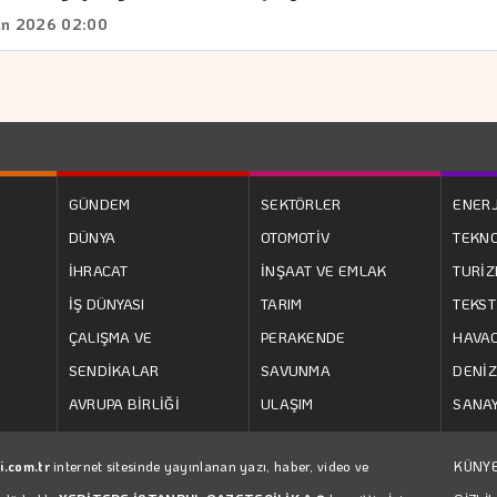
an 2026 02:00
GÜNDEM
SEKTÖRLER
ENERJ
DÜNYA
OTOMOTİV
TEKNO
İHRACAT
İNŞAAT VE EMLAK
TURİ
İŞ DÜNYASI
TARIM
TEKST
ÇALIŞMA VE
PERAKENDE
HAVAC
SENDİKALAR
SAVUNMA
DENİZ
AVRUPA BİRLİĞİ
ULAŞIM
SANAY
i.com.tr
internet sitesinde yayınlanan yazı, haber, video ve
KÜNY