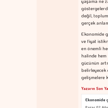
yaşama ne za
göstergelerd
değil, toplu
gerçek anlam
Ekonomide gü
ve fiyat ist
en önemli hed
halinde hem 
gücünün artm
belirleyecek 
gelişmelere k
Yazarın Son Ya
Ekonomide g
Pazar 02 Ağu