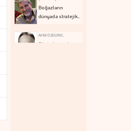
Boğazların
dünyada stratejik…
AVNİ ÖZGÜREL
Filistin'i tanırken
Hamas'ı…
MEHMET UTKU ŞENTÜRK
Eğitimde asıl
tartışma…
KAPLAN SOYUARSLAN
Türkiye turizminde
fiyat-performans…