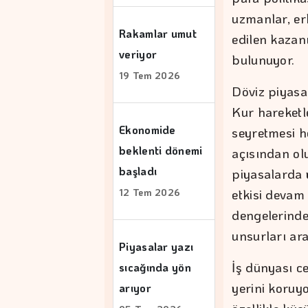
uzmanlar, er
Rakamlar umut
edilen kazan
veriyor
bulunuyor.
19 Tem 2026
Döviz piyasal
Kur hareketl
Ekonomide
seyretmesi h
beklenti dönemi
açısından olu
başladı
piyasalarda 
etkisi devam e
12 Tem 2026
dengelerinde
unsurları ara
Piyasalar yazı
İş dünyası c
sıcağında yön
yerini koruyo
arıyor