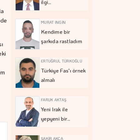
ilgi…
da
nde
MURAT INGİN
Kendime bir
şarkıda rastladım
sı
eki
ERTUĞRUL TÜRKOĞLU
Türkiye Fas'ı örnek
ım
almalı
FARUK AKTAŞ
Yeni Irak ile
yepyeni bir…
ŞAKİR AKÇA