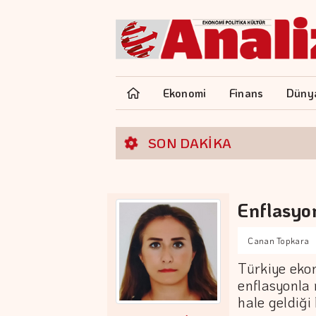
Ekonomi
Finans
Düny
SON DAKİKA
Enflasyo
Canan Topkara
Türkiye ekon
enflasyonla 
hale geldiği