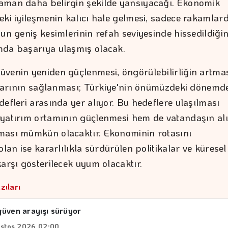
man daha belirgin şekilde yansıyacağı. Ekonomik
eki iyileşmenin kalıcı hale gelmesi, sadece rakamlar
mun geniş kesimlerinin refah seviyesinde hissedildiği
da başarıya ulaşmış olacak.
venin yeniden güçlenmesi, öngörülebilirliğin artma
ikrarının sağlanması; Türkiye'nin önümüzdeki dönemd
efleri arasında yer alıyor. Bu hedeflere ulaşılması
yatırım ortamının güçlenmesi hem de vatandaşın al
ası mümkün olacaktır. Ekonominin rotasını
olan ise kararlılıkla sürdürülen politikalar ve küresel
arşı gösterilecek uyum olacaktır.
zıları
üven arayışı sürüyor
stos 2026 02:00