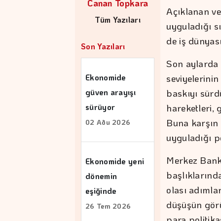
Canan Topkara
Açıklanan ve
Tüm Yazıları
uyguladığı s
de iş dünyas
Son Yazıları
Son aylarda 
seviyelerini
Ekonomide
baskıyı sürdü
güven arayışı
hareketleri,
sürüyor
Buna karşın 
02 Aðu 2026
uyguladığı po
Merkez Banka
Ekonomide yeni
başlıklarında
dönemin
olası adımla
eşiğinde
düşüşün görül
26 Tem 2026
para politik