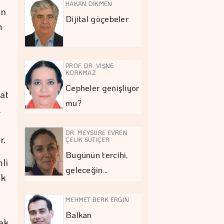
HAKAN DİKMEN
in
Dijital göçebeler
m
PROF. DR. VİŞNE
KORKMAZ
Cepheler genişliyor
yat
mu?
.
DR. MEYSURE EVREN
r.
ÇELİK SÜTİÇER
Bugünün tercihi,
li
geleceğin…
ak
MEHMET BERK ERGİN
Balkan
ak