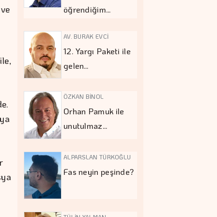
 ve
öğrendiğim…
AV. BURAK EVCİ
12. Yargı Paketi ile
le,
gelen…
ÖZKAN BİNOL
de.
Orhan Pamuk ile
 ya
unutulmaz…
ALPARSLAN TÜRKOĞLU
r
Fas neyin peşinde?
sya
TÜLİN YALMAN