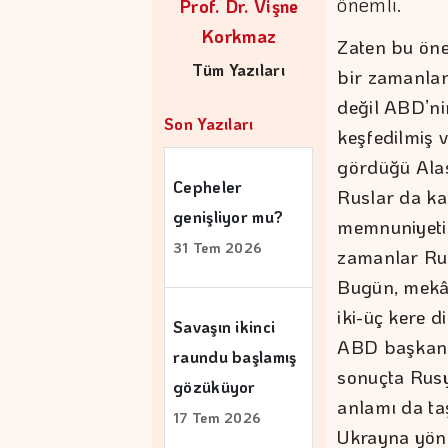
önemli.
Prof. Dr. Vişne
Korkmaz
Zaten bu öne
Tüm Yazıları
bir zamanlar 
değil ABD’nin
Son Yazıları
keşfedilmiş 
gördüğü Alas
Cepheler
Ruslar da ka
genişliyor mu?
memnuniyeti-
31 Tem 2026
zamanlar Rus
Bugün, mekâ
iki-üç kere d
Savaşın ikinci
ABD başkanı
raundu başlamış
sonuçta Rusy
gözüküyor
anlamı da ta
17 Tem 2026
Ukrayna yöne