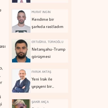
e
MURAT INGİN
Kendime bir
şarkıda rastladım
ERTUĞRUL TÜRKOĞLU
ası
Netanyahu-Trump
görüşmesi
p,
FARUK AKTAŞ
,
Yeni Irak ile
er
yepyeni bir…
i
ŞAKİR AKÇA
i