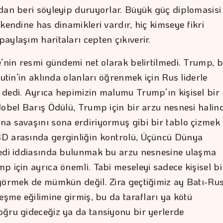
dan beri söyleyip duruyorlar. Büyük güç diplomasisi
kendine has dinamikleri vardır, hiç kimseye fikri
aylaşım haritaları cepten çıkıverir.
’nin resmi gündemi net olarak belirtilmedi. Trump, bi
Putin’in aklında olanları öğrenmek için Rus liderle
dedi. Ayrıca hepimizin malumu Trump’ın kişisel bir
Nobel Barış Ödülü, Trump için bir arzu nesnesi halin
a savaşını sona erdiriyormuş gibi bir tablo çizmek
D arasında gerginliğin kontrolü, Üçüncü Dünya
edi iddiasında bulunmak bu arzu nesnesine ulaşma
p için ayrıca önemli. Tabi meseleyi sadece kişisel bi
görmek de mümkün değil. Zira geçtiğimiz ay Batı-Ru
eşme eğilimine girmiş, bu da tarafları ya kötü
ğru gideceğiz ya da tansiyonu bir yerlerde