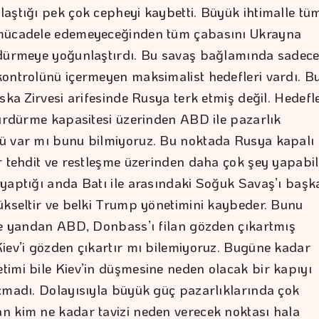
aştığı pek çok cepheyi kaybetti. Büyük ihtimalle tü
mücadele edemeyeceğinden tüm çabasını Ukrayna
dürmeye yoğunlaştırdı. Bu savaş bağlamında sadec
ontrolünü içermeyen maksimalist hedefleri vardı. B
ska Zirvesi arifesinde Rusya terk etmiş değil. Hedefl
sürdürme kapasitesi üzerinden ABD ile pazarlık
 var mı bunu bilmiyoruz. Bu noktada Rusya kapalı 
r tehdit ve restleşme üzerinden daha çok şey yapabil
yaptığı anda Batı ile arasındaki Soğuk Savaş’ı başk
ükseltir ve belki Trump yönetimini kaybeder. Bunu
te yandan ABD, Donbass’ı filan gözden çıkartmış
iev’i gözden çıkartır mı bilemiyoruz. Bugüne kadar
imi bile Kiev’in düşmesine neden olacak bir kapıyı
çmadı. Dolayısıyla büyük güç pazarlıklarında çok
 kim ne kadar tavizi neden verecek noktası hala