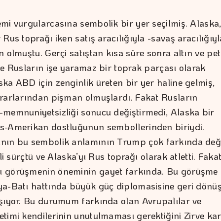
mi vurgularcasına sembolik bir yer seçilmiş. Alaska
Rus toprağı iken satış aracılığıyla -savaş aracılığıyl
 olmuştu. Gerçi satıştan kısa süre sonra altın ve pet
ve Rusların işe yaramaz bir toprak parçası olarak
ka ABD için zenginlik üreten bir yer haline gelmiş,
rarlarından pişman olmuşlardı. Fakat Rusların
memnuniyetsizliği sonucu değiştirmedi, Alaska bir
-Amerikan dostluğunun sembollerinden biriydi.
nın bu sembolik anlamının Trump çok farkında deği
ili sürçtü ve Alaska’yı Rus toprağı olarak atletti. Faka
 görüşmenin öneminin gayet farkında. Bu görüşme
a-Batı hattında büyük güç diplomasisine geri dönü
şıyor. Bu durumum farkında olan Avrupalılar ve
timi kendilerinin unutulmaması gerektiğini Zirve kar