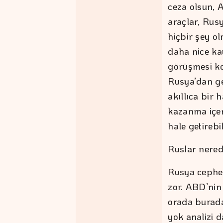
ceza olsun, 
araçlar, Rus
hiçbir şey 
daha nice ka
görüşmesi ko
Rusya’dan ge
akıllıca bir
kazanma içer
hale getirebil
Ruslar nere
Rusya cephes
zor. ABD’nin
orada burad
yok analizi 