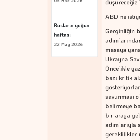
05 Haz 2026
düşüreceğiz 
ABD ne istiy
Rusların yoğun
Gerginliğin b
haftası
adımlarında
22 May 2026
masaya yana
Ukrayna Sava
Öncelikle yaz
bazı kritik a
gösteriyorlar
savunması olm
belirmeye ba
bir araya ge
adımlarıyla 
gereklilikle