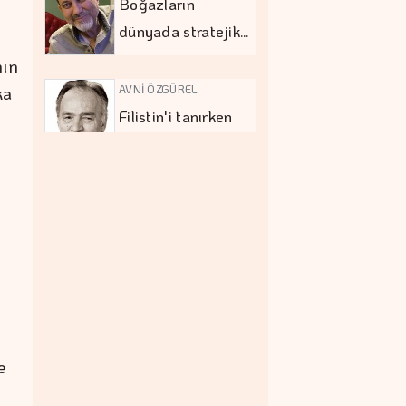
Boğazların
dünyada stratejik…
nın
AVNİ ÖZGÜREL
ka
Filistin'i tanırken
Hamas'ı…
MEHMET UTKU ŞENTÜRK
Eğitimde asıl
tartışma…
KAPLAN SOYUARSLAN
Türkiye turizminde
e
fiyat-performans…