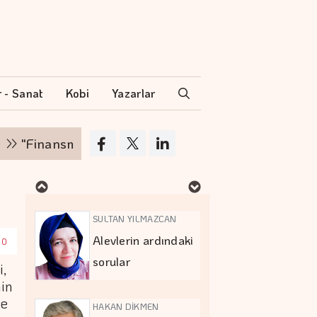
İPEK KOCAMAN
Kitap kafenin
rafları arasında…
r - Sanat
Kobi
Yazarlar
MURAT DOĞAN
nsman zinciri kırılırsa üretim zinciri de durur"
Aç kalan sadece
mideniz…
SULTAN YILMAZCAN
Alevlerin ardındaki
00
sorular
i,
nin
de
HAKAN DİKMEN