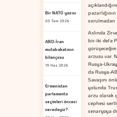
açıklandığın
pazarlığının 
Bir NATO yazısı
sorulmadan p
03 Tem 2026
Aslında Zirve
bir-iki defa 
ABD-İran
görüşeceğim 
mutabakatının
arzusu var. 
bilançosu
Rusya-Ukrayn
19 Haz 2026
da Rusya-AB
Savaşını önl
Ermenistan
yolunda Trum
parlamento
arzu olarak 
seçimleri öncesi
cephesi sertl
neredeyiz?
senaryoya do