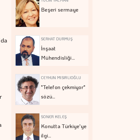
Beşeri sermaye
’da
SERHAT DURMUŞ
İnşaat
Mühendisliği…
CEYHUN MISIRLIOĞLU
"Telefon çekmiyor"
r
sözü…
SONER KELEŞ
a
Konutta Türkiye'ye
ilgi…