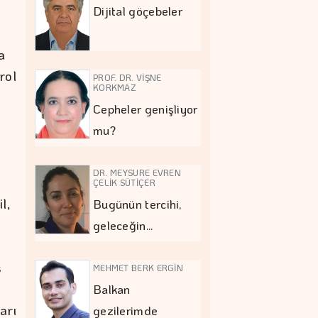
Dijital göçebeler
,
a
rol
PROF. DR. VİŞNE
KORKMAZ
Cepheler genişliyor
mu?
DR. MEYSURE EVREN
ÇELİK SÜTİÇER
l,
Bugünün tercihi,
t
geleceğin…
ş
MEHMET BERK ERGİN
Balkan
arı
gezilerimde