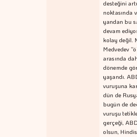
desteğini ar
noktasında v
yandan bu sa
devam ediyor
kolay değil. 
Medvedev “öl
arasında dah
dönemde görm
yaşandı. ABD
vuruşuna kar
dün de Rusya
bugün de değ
vuruşu tetik
gerçeği, ABD
olsun, Hindi