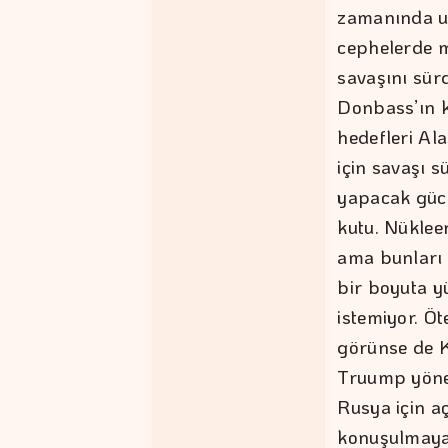
zamanında ul
cephelerde 
savaşını sür
Donbass’ın k
hedefleri Ala
için savaşı 
yapacak gücü
kutu. Nüklee
ama bunları 
bir boyuta y
istemiyor. Ö
görünse de K
Truump yönet
Rusya için a
konuşulmayan