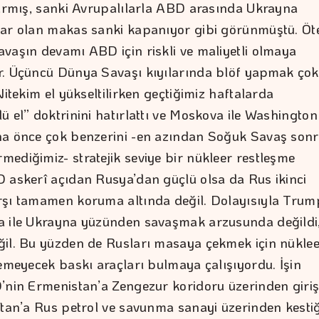
tırmış, sanki Avrupalılarla ABD arasında Ukrayna
ar olan makas sanki kapanıyor gibi görünmüştü. Öt
vaşın devamı ABD için riskli ve maliyetli olmaya
. Üçüncü Dünya Savaşı kıyılarında blöf yapmak çok
Nitekim el yükseltilirken geçtiğimiz haftalarda
ü el” doktrinini hatırlattı ve Moskova ile Washington
a önce çok benzerini -en azından Soğuk Savaş sonr
ediğimiz- stratejik seviye bir nükleer restleşme
 askerî açıdan Rusya’dan güçlü olsa da Rus ikinci
şı tamamen koruma altında değil. Dolayısıyla Trum
 ile Ukrayna yüzünden savaşmak arzusunda değildi
il. Bu yüzden de Rusları masaya çekmek için nükle
lemeyecek baskı araçları bulmaya çalışıyordu. İşin
’nin Ermenistan’a Zengezur koridoru üzerinden giriş
stan’a Rus petrol ve savunma sanayi üzerinden kestiğ