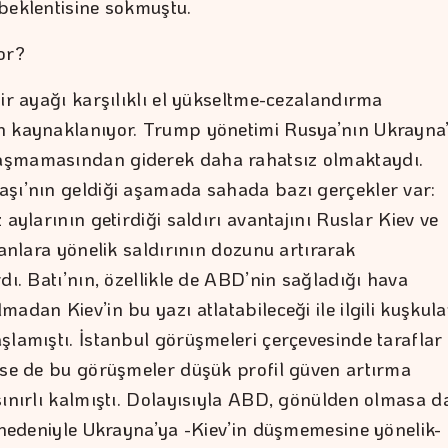
beklentisine sokmuştu.
or?
ir ayağı karşılıklı el yükseltme-cezalandırma
n kaynaklanıyor. Trump yönetimi Rusya’nın Ukrayna
şmamasından giderek daha rahatsız olmaktaydı.
şı’nın geldiği aşamada sahada bazı gerçekler var:
 aylarının getirdiği saldırı avantajını Ruslar Kiev ve
lanlara yönelik saldırının dozunu artırarak
dı. Batı’nın, özellikle de ABD’nin sağladığı hava
adan Kiev’in bu yazı atlatabileceği ile ilgili kuşkula
şlamıştı. İstanbul görüşmeleri çerçevesinde taraflar
lse de bu görüşmeler düşük profil güven artırma
sınırlı kalmıştı. Dolayısıyla ABD, gönülden olmasa d
r nedeniyle Ukrayna’ya -Kiev’in düşmemesine yönelik-