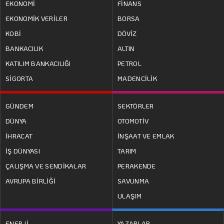
EKONOMİ
FİNANS
EKONOMİK VERİLER
BORSA
KOBİ
DÖVİZ
BANKACILIK
ALTIN
KATILIM BANKACILIĞI
PETROL
SİGORTA
MADENCİLİK
GÜNDEM
SEKTÖRLER
DÜNYA
OTOMOTİV
İHRACAT
İNŞAAT VE EMLAK
İŞ DÜNYASI
TARIM
ÇALIŞMA VE SENDİKALAR
PERAKENDE
AVRUPA BİRLİĞİ
SAVUNMA
ULAŞIM
ENERJİ
YAZARLAR