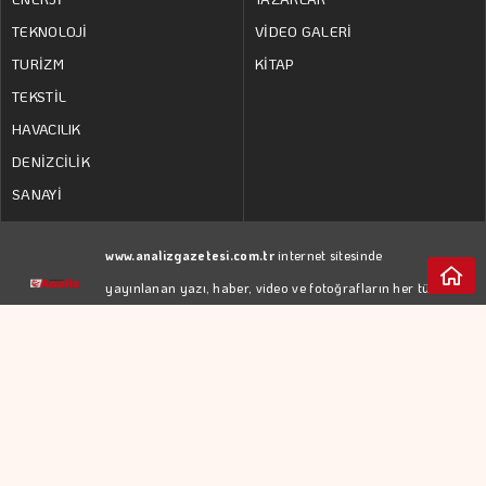
TEKNOLOJİ
VİDEO GALERİ
TURİZM
KİTAP
TEKSTİL
HAVACILIK
DENİZCİLİK
SANAYİ
www.analizgazetesi.com.tr
internet sitesinde
yayınlanan yazı, haber, video ve fotoğrafların her türlü
hakkı
YEDİTEPE İSTANBUL GAZETECİLİK A.Ş.
'ne
aittir. İzin almadan kaynak gösterilerek dahi iktibas
edilemez.
RSS
KÜNYE
Web Tasarım:
GİZLİLİK POLİTİKASI
Türk Bilişim
KULLANIM KOŞULLARI