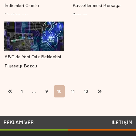
İndirimleri Olumlu
Kuvvetlenmesi Borsaya
Fiyatlanıyor
Yarıyor
ABD'de Yeni Faiz Beklentisi
Piyasayı Bozdu
1
...
9
10
11
12
REKLAM VER
İLETİŞİM