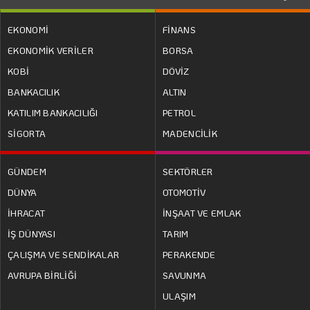
EKONOMİ
FİNANS
EKONOMİK VERİLER
BORSA
KOBİ
DÖVİZ
BANKACILIK
ALTIN
KATILIM BANKACILIĞI
PETROL
SİGORTA
MADENCİLİK
GÜNDEM
SEKTÖRLER
DÜNYA
OTOMOTİV
İHRACAT
İNŞAAT VE EMLAK
İŞ DÜNYASI
TARIM
ÇALIŞMA VE SENDİKALAR
PERAKENDE
AVRUPA BİRLİĞİ
SAVUNMA
ULAŞIM