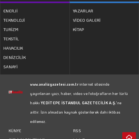
ENERJİ
YAZARLAR
TEKNOLOJİ
VİDEO GALERİ
TURİZM
KİTAP
TEKSTİL
HAVACILIK
DENİZCİLİK
SANAYİ
www.analizgazetesi.com.tr
internet sitesinde
yayınlanan yazı, haber, video ve fotoğrafların her türlü
hakkı
YEDİTEPE İSTANBUL GAZETECİLİK A.Ş.
'ne
aittir. İzin almadan kaynak gösterilerek dahi iktibas
edilemez.
RSS
KÜNYE