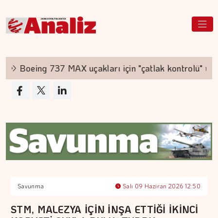
Boeing 737 MAX uçakları için "çatlak kontrolü" yapı
Savunma
Salı 09 Haziran 2026 12:50
STM, MALEZYA İÇİN İNŞA ETTİĞİ İKİNCİ