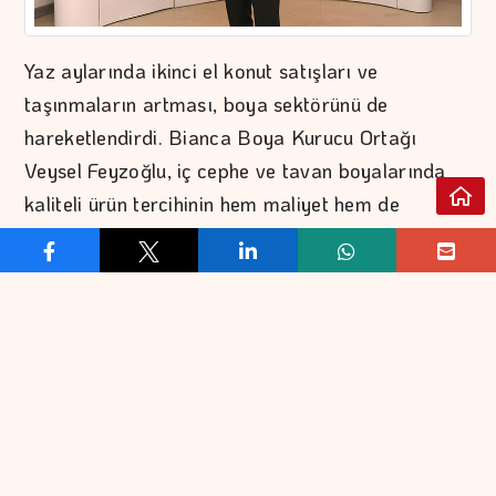
Yaz aylarında ikinci el konut satışları ve
taşınmaların artması, boya sektörünü de
hareketlendirdi. Bianca Boya Kurucu Ortağı
Veysel Feyzoğlu, iç cephe ve tavan boyalarında
kaliteli ürün tercihinin hem maliyet hem de
kullanım ömrü açısından önemli avantajlar
sunduğunu vurguladı.
Yeni Ev Alan Da Kiraya Veren De İlk İş Boya
Yaptırıyor
Türkiye’de ikinci el konut satışları, toplam konut
satışları içindeki en büyük payı oluşturmaya
devam ediyor. Yaz aylarında gerçekleşen