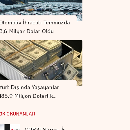
Petrol Anlaşma
Umutlarına Rağmen
Otomotiv İhracatı Temmuzda
Hafif De Olsa Arttı
3,6 Milyar Dolar Oldu
Bankaların Mevduatı
Geçen Hafta Azaldı
COP31 Süreci, İş
Dünyası İçin
Yurt Dışında Yaşayanlar
Stratejik Bir Eşiktir
185,9 Milyon Dolarlık…
Koç Holding 1,7
Milyar Dolar
OK
OKUNANLAR
Kombine Yatırım
Yaptı
İran İle Umman