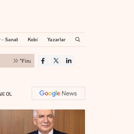
r - Sanat
Kobi
Yazarlar
"Finansman zinciri kırılırsa üretim zinciri de duru
NE OL