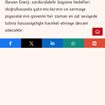
Bewen Enerji, sürdürülebilir büyüme hedefleri
doğrultusunda yatırımcılarının ve sermaye
piyasalarının güvenini her zaman en üst seviyede
tutma hassasiyetiyle hareket etmeye devam
edecektir.
REKLAM VER
İLETİŞİM
EKONOMİ
FİNANS
EKONOMİK VERİLER
BORSA
KOBİ
DÖVİZ
BANKACILIK
ALTIN
KATILIM BANKACILIĞI
PETROL