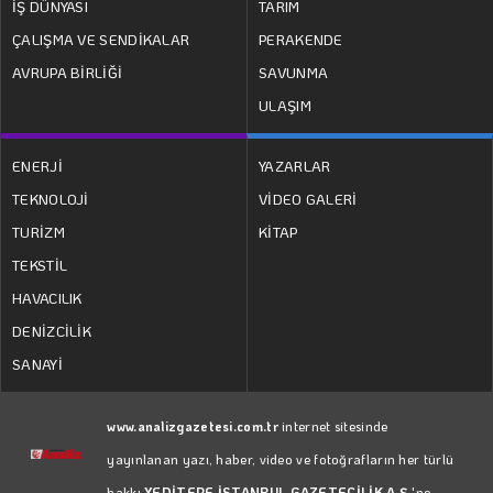
İŞ DÜNYASI
TARIM
ÇALIŞMA VE SENDİKALAR
PERAKENDE
AVRUPA BİRLİĞİ
SAVUNMA
ULAŞIM
ENERJİ
YAZARLAR
TEKNOLOJİ
VİDEO GALERİ
TURİZM
KİTAP
TEKSTİL
HAVACILIK
DENİZCİLİK
SANAYİ
www.analizgazetesi.com.tr
internet sitesinde
yayınlanan yazı, haber, video ve fotoğrafların her türlü
hakkı
YEDİTEPE İSTANBUL GAZETECİLİK A.Ş.
'ne