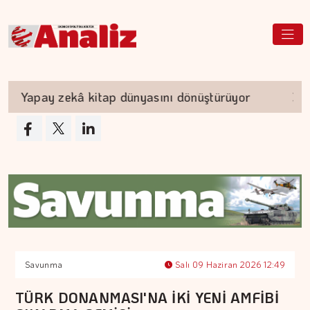
Yapay zekâ kitap dünyasını dönüştürüyor
TEK
Savunma
Salı 09 Haziran 2026 12:49
TÜRK DONANMASI'NA İKİ YENİ AMFİBİ