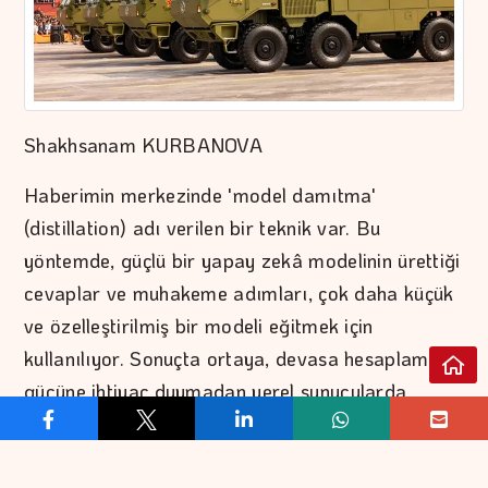
Shakhsanam KURBANOVA
Haberimin merkezinde 'model damıtma'
(distillation) adı verilen bir teknik var. Bu
yöntemde, güçlü bir yapay zekâ modelinin ürettiği
cevaplar ve muhakeme adımları, çok daha küçük
ve özelleştirilmiş bir modeli eğitmek için
kullanılıyor. Sonuçta ortaya, devasa hesaplama
gücüne ihtiyaç duymadan yerel sunucularda
çalıştırılabilen, belirli bir göreve odaklanmış bir
sistem çıkıyor. Bu teknik, sektörde yaygın olarak