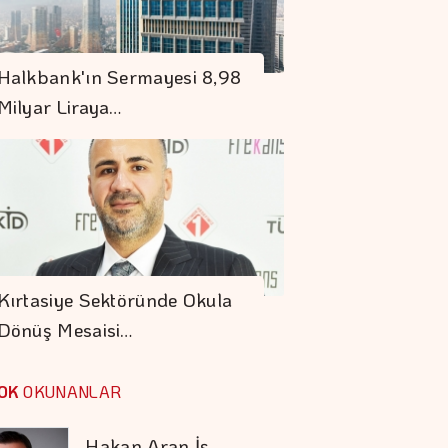
Denizde Ve Karada
Halkbank'ın Sermayesi 8,98
Kesintisiz Güvence
Milyar Liraya…
En Fazla Kazandıran
Yatırım Fonları
Hakan Aran İş
Bankası Genel
Kırtasiye Sektöründe Okula
Müdürlüğü'nden
Dönüş Mesaisi…
Ayrılıyor
VakıfBank'ın Aktif
Büyüklüğü Yüzde 28
OK
OKUNANLAR
Artışla 5,8 Trilyon
TL'yi Aştı