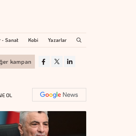
r - Sanat
Kobi
Yazarlar
 kampanya
Akyurt'tan saha değişikliği
NE OL