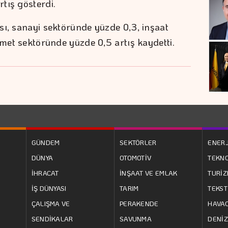
tış gösterdi.
sı, sanayi sektöründe yüzde 0,3, inşaat
zmet sektöründe yüzde 0,5 artış kaydetti.
GÜNDEM
SEKTÖRLER
ENERJ
DÜNYA
OTOMOTİV
TEKNO
İHRACAT
İNŞAAT VE EMLAK
TURİ
İŞ DÜNYASI
TARIM
TEKST
ÇALIŞMA VE
PERAKENDE
HAVAC
SENDİKALAR
SAVUNMA
DENİZ