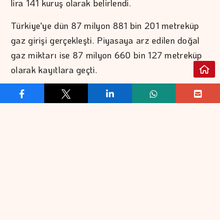
lira 141 kuruş olarak belirlendi.
Türkiye'ye dün 87 milyon 881 bin 201 metreküp
gaz girişi gerçekleşti. Piyasaya arz edilen doğal
gaz miktarı ise 87 milyon 660 bin 127 metreküp
olarak kayıtlara geçti.
REKLAM VER
İLETİŞİM
EKONOMİ
FİNANS
EKONOMİK VERİLER
BORSA
KOBİ
DÖVİZ
BANKACILIK
ALTIN
KATILIM BANKACILIĞI
PETROL