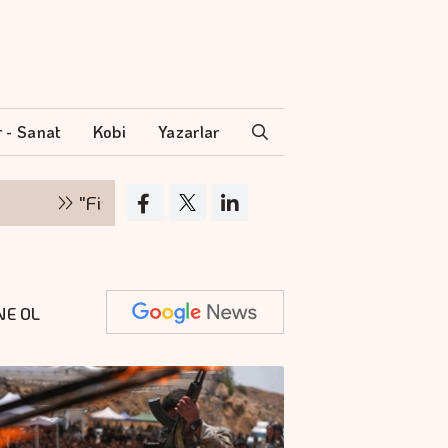
r - Sanat
Kobi
Yazarlar
"Finansman zinciri kırılırsa üretim zinciri de dur
NE OL