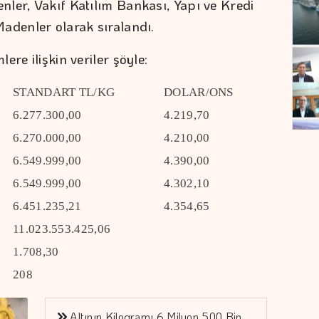
ler, Vakıf Katılım Bankası, Yapı ve Kredi
adenler olarak sıralandı.
re ilişkin veriler şöyle:
STANDART TL/KG
DOLAR/ONS
6.277.300,00
4.219,70
6.270.000,00
4.210,00
6.549.999,00
4.390,00
6.549.999,00
4.302,10
6.451.235,21
4.354,65
11.023.553.425,06
1.708,30
208
Altının Kilogramı 6 Milyon 500 Bin