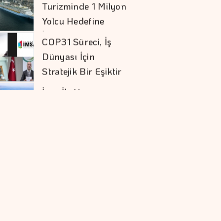
Dünyası İçin
Stratejik Bir Eşiktir
İran İle Umman
Hürmüz Geçişi
Konusunda Anlaştı
Şekerbank'tan Yılın
İlk Yarısında Yüzde
32 Büyüme
Orman Yangınları İş
Dünyasının Risk
Haritasını
Değiştiriyor
Otomotiv İhracatı
Temmuzda 3,6