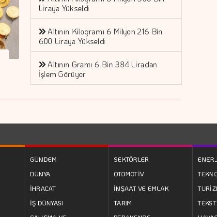
Liraya Yükseldi
Altının Kilogramı 6 Milyon 216 Bin
600 Liraya Yükseldi
Altının Gramı 6 Bin 384 Liradan
İşlem Görüyor
GÜNDEM
SEKTÖRLER
ENERJ
DÜNYA
OTOMOTİV
TEKNO
İHRACAT
İNŞAAT VE EMLAK
TURİ
İŞ DÜNYASI
TARIM
TEKST