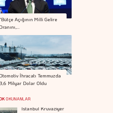
Rezervler 1 Milyar
842 Milyon Dolar
"Bütçe Açığının Milli Gelire
Arttı
Oranını,…
Yurt Dışında
Yaşayanlar 185,9
Milyon Dolarlık
Hisse Senedi Aldı
Koç Holding 1,7
Milyar Dolar
Otomotiv İhracatı Temmuzda
Kombine Yatırım
3,6 Milyar Dolar Oldu
Yaptı
İstanbul Kruvaziyer
Turizminde 1 Milyon
OK
OKUNANLAR
Yolcu Hedefine
İlerliyor
COP31 Süreci, İş