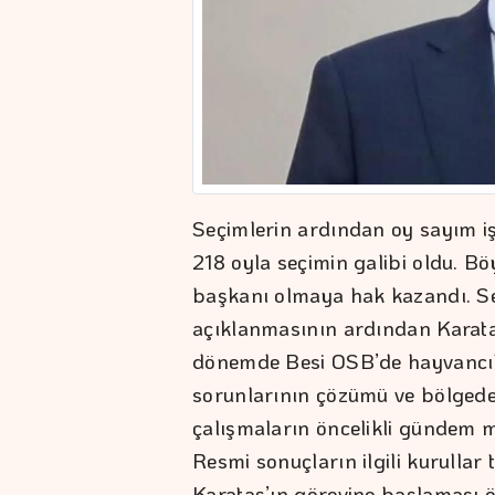
Seçimlerin ardından oy sayım i
218 oyla seçimin galibi oldu. Bö
başkanı olmaya hak kazandı. S
açıklanmasının ardından Karataş’
dönemde Besi OSB’de hayvancılık
sorunlarının çözümü ve bölgedek
çalışmaların öncelikli gündem m
Resmi sonuçların ilgili kurulla
Karataş’ın görevine başlaması 