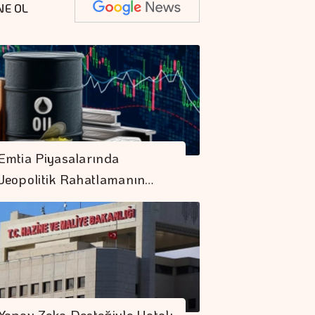
NE OL
Emtia Piyasalarında
Jeopolitik Rahatlamanın…
Yapay Zeka Desteğiyle Hatalı