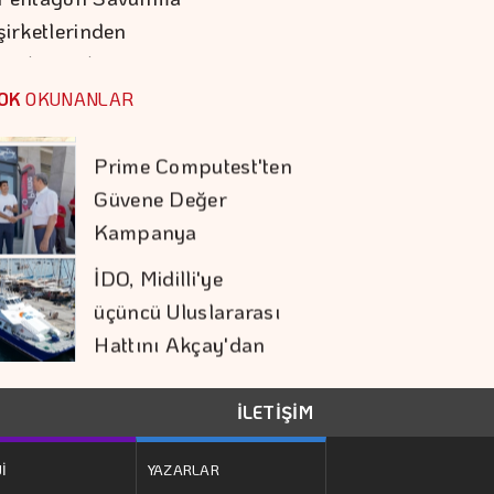
şirketlerinden
Prime Computest'ten
Hızlanmalarını…
Güvene Değer
OK
OKUNANLAR
Kampanya
İDO, Midilli'ye
üçüncü Uluslararası
Hattını Akçay'dan
Açtı
Sivas RES'te Nordex
Dönemi
Elektrik Sektöründe
İLETİŞİM
Sözlü Tarih Başlıyor
İ
YAZARLAR