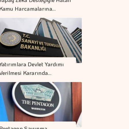
Kamu Harcamalarına…
Giresun'da Fındık
Yatırımlara Devlet Yardımı
Hasadı Başladı
Verilmesi Kararında…
Spot Piyasada Doğal
Gaz Fiyatları
Fıat'ta Avantajlı
Satın Alma Dönemi
Pentagon Savunma
Devam Ediyor