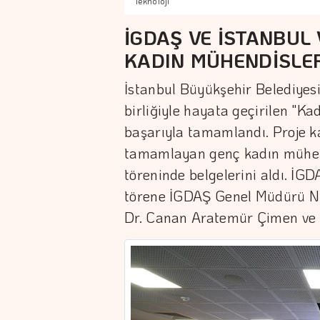
Teknoloji
İGDAŞ VE İSTANBUL
KADIN MÜHENDİSLER
İstanbul Büyükşehir Belediyesi 
birliğiyle hayata geçirilen "K
başarıyla tamamlandı. Proje k
tamamlayan genç kadın mühend
töreninde belgelerini aldı. İ
törene İGDAŞ Genel Müdürü Ni
Dr. Canan Aratemür Çimen ve ku