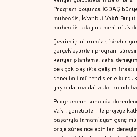
Program boyunca İGDAŞ bünyes
mühendis, İstanbul Vakfı Büyüt 
mühendis adayına mentorluk de
Çevrim içi oturumlar, birebir g
gerçekleştirilen program süresin
kariyer planlama, saha deneyimi,
pek çok başlıkta gelişim fırsatı
deneyimli mühendislerle kurduk
yaşamlarına daha donanımlı haz
Programının sonunda düzenlenen
Vakfı yöneticileri ile projeye k
başarıyla tamamlayan genç mühe
proje süresince edinilen deneyi