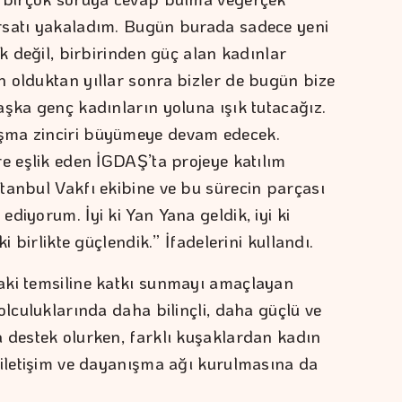
rsatı yakaladım. Bugün burada sadece yeni
ak değil, birbirinden güç alan kadınlar
 olduktan yıllar sonra bizler de bugün bize
aşka genç kadınların yoluna ışık tutacağız.
şma zinciri büyümeye devam edecek.
re eşlik eden İGDAŞ’ta projeye katılım
tanbul Vakfı ekibine ve bu sürecin parçası
diyorum. İyi ki Yan Yana geldik, iyi ki
i birlikte güçlendik.” İfadelerini kullandı.
aki temsiline katkı sunmayı amaçlayan
olculuklarında daha bilinçli, daha güçlü ve
 destek olurken, farklı kuşaklardan kadın
 iletişim ve dayanışma ağı kurulmasına da