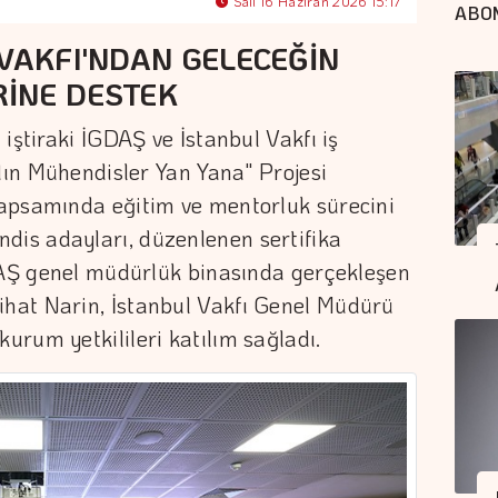
Salı 16 Haziran 2026 15:17
ABO
 VAKFI'NDAN GELECEĞİN
İNE DESTEK
iştiraki İGDAŞ ve İstanbul Vakfı iş
adın Mühendisler Yan Yana" Projesi
apsamında eğitim ve mentorluk sürecini
is adayları, düzenlenen sertifika
GDAŞ genel müdürlük binasında gerçekleşen
hat Narin, İstanbul Vakfı Genel Müdürü
rum yetkilileri katılım sağladı.