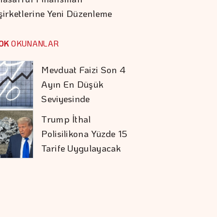
şirketlerine Yeni Düzenleme
Karadağ'ı Vizesiz
Görmek İsteyenlere
OK
OKUNANLAR
Avantajlı Tur
Seçenekleri
Mevduat Faizi Son 4
Ayın En Düşük
Seviyesinde
Trump İthal
Polisilikona Yüzde 15
Tarife Uygulayacak
Aytemiz, Türkiye'nin
En Büyük İlk 25
şirketi Arasında