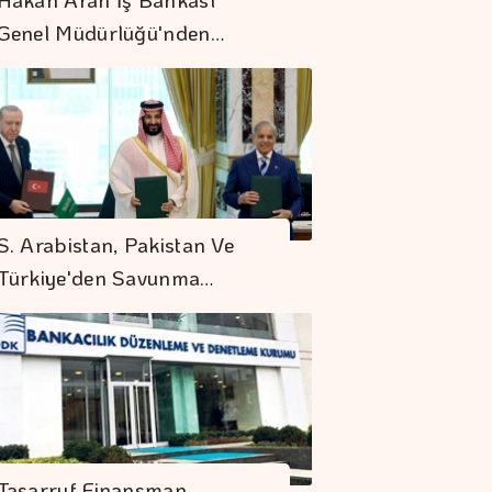
Genel Müdürlüğü'nden…
Hürmüz
Kısıtlamaları
S. Arabistan, Pakistan Ve
Petrolün Fiyatını
Türkiye'den Savunma…
Pozitif Etkiledi
Mobilya İhracatında
Avrupa İvmesi
Sigaraya Yeni Zam
Geldi
Tasarruf Finansman