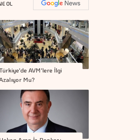
NE OL
Türkiye'de AVM'lere İlgi
Azalıyor Mu?
Hakan Aran İş Bankası