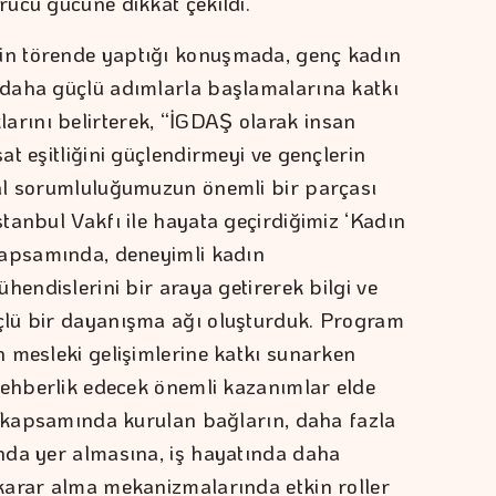
ücü gücüne dikkat çekildi.
n törende yaptığı konuşmada, genç kadın
daha güçlü adımlarla başlamalarına katkı
rını belirterek, “İGDAŞ olarak insan
t eşitliğini güçlendirmeyi ve gençlerin
al sorumluluğumuzun önemli bir parçası
tanbul Vakfı ile hayata geçirdiğimiz ‘Kadın
kapsamında, deneyimli kadın
hendislerini bir araya getirerek bilgi ve
lü bir dayanışma ağı oluşturduk. Program
 mesleki gelişimlerine katkı sunarken
rehberlik edecek önemli kazanımlar elde
e kapsamında kurulan bağların, daha fazla
nda yer almasına, iş hayatında daha
karar alma mekanizmalarında etkin roller