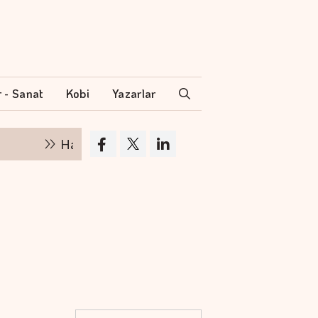
r - Sanat
Kobi
Yazarlar
Hakan Aran İş Bankası Genel Müdürlüğü'nden ayrı