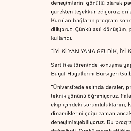
deneyimlerini gönüllü olarak p
yürekten teşekkür ediyoruz; o
Kurulan bağların program son
diliyoruz. Çünkü asıl dönüşüm, p
kullandı.
“İYİ Kİ YAN YANA GELDİK, İYİ
Sertifika töreninde konuşma ya
Büyüt Hayallerini Bursiyeri Gül
“Üniversitede aslında dersler, p
teknik yönünü öğreniyoruz. Fak
ekip içindeki sorumluluklarını, 
dinamiklerini çoğu zaman anca
deneyimleyebiliyoruz. Bu progr
değerliydi. Çünkü merak ettiği