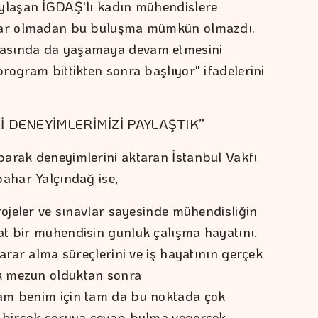
aylaşan İGDAŞ'lı kadın mühendislere
nlar olmadan bu buluşma mümkün olmazdı.
rasında da yaşamaya devam etmesini
rogram bittikten sonra başlıyor" ifadelerini
 Kİ DENEYİMLERİMİZİ PAYLAŞTIK”
parak deneyimlerini aktaran İstanbul Vakfı
bahar Yalçındağ ise,
rojeler ve sınavlar sayesinde mühendisliğin
at bir mühendisin günlük çalışma hayatını,
karar alma süreçlerini ve iş hayatının gerçek
k mezun olduktan sonra
am benim için tam da bu noktada çok
m birçok soruya cevap bulma vegerçek