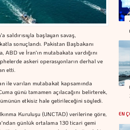
n'a saldırısıyla başlayan savaş,
atla sonuçlandı. Pakistan Başbakanı
a, ABD ve İran'ın mutabakata vardığını
phelerde askeri operasyonların derhal ve
n etti.
n ile varılan mutabakat kapsamında
Cuma günü tamamen açılacağını belirterek,
münün etkisiz hale getirileceğini söyledi.
Kalkınma Kuruluşu (UNCTAD) verilerine göre,
EN Ç
'ndan günlük ortalama 130 ticari gemi