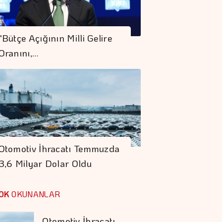
Bankaların Mevduatı
"Bütçe Açığının Milli Gelire
Geçen Hafta Azaldı
Oranını,…
Yurt Dışında
Yaşayanlar 185,9
Milyon Dolarlık
Hisse Senedi Aldı
COP31 Süreci, İş
Dünyası İçin
Otomotiv İhracatı Temmuzda
Stratejik Bir Eşiktir
3,6 Milyar Dolar Oldu
Koç Holding 1,7
Milyar Dolar
OK
OKUNANLAR
Kombine Yatırım
Yaptı
Otomotiv İhracatı