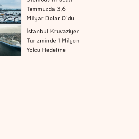
Temmuzda 3,6
Milyar Dolar Oldu
İstanbul Kruvaziyer
Turizminde 1 Milyon
Yolcu Hedefine
İlerliyor
Doğru Boya Seçimi
Konutun Değerini
Koruyor
Orman Yangınları İş
Dünyasının Risk
Haritasını
Değiştiriyor
Şekerbank'tan Yılın
İlk Yarısında Yüzde