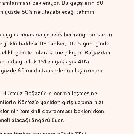
amamlanması bekleniyor. Bu geçişlerin 30
in yüzde 50'sine ulaşabileceği tahmin
 uygulanmasına yönelik herhangi bir sorun
yüklü haldeki 118 tanker, 10-15 gün içinde
likli gemiler olarak öne çıkıyor. Boğazdan
onunda günlük 15'ten yaklaşık 40'a
 yüzde 60'ını da tankerlerin oluşturması
ası Hürmüz Boğazı'nın normalleşmesine
emilerin Körfez'e yeniden giriş yapma hızı
ketlerinin temkinli davranması beklenirken
emeli olacağı öngörülüyor.
iren tanker sayısının günde 12'yi