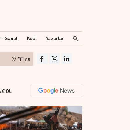
r - Sanat
Kobi
Yazarlar
inansman zinciri kırılırsa üretim zinciri de durur"
NE OL