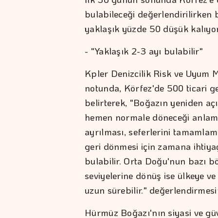
bulabileceği değerlendirilirken
yaklaşık yüzde 50 düşük kalıyor
- "Yaklaşık 2-3 ayı bulabilir"
Kpler Denizcilik Risk ve Uyum M
notunda, Körfez'de 500 ticari g
belirterek, "Boğazın yeniden açı
hemen normale döneceği anlamı
ayrılması, seferlerini tamamla
geri dönmesi için zamana ihtiya
bulabilir. Orta Doğu'nun bazı bö
seviyelerine dönüş ise ülkeye v
uzun sürebilir." değerlendirmes
Hürmüz Boğazı'nın siyasi ve güv