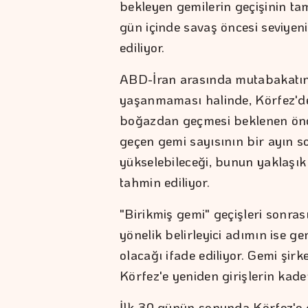
bekleyen gemilerin geçişinin t
gün içinde savaş öncesi seviyen
ediliyor.
ABD-İran arasında mutabakatın
yaşanmaması halinde, Körfez'de 
boğazdan geçmesi beklenen önce
geçen gemi sayısının bir ayın s
yükselebileceği, bunun yaklaşık
tahmin ediliyor.
"Birikmiş gemi" geçişleri sonr
yönelik belirleyici adımın ise g
olacağı ifade ediliyor. Gemi şir
Körfez'e yeniden girişlerin kad
İlk 30 günün sonunda Körfez'e g