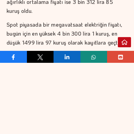
ağırlıklı ortalama fiyatı ise 3 bin 312 lira 85
kuruş oldu.
Spot piyasada bir megavatsaat elektriğin fiyatı,
bugün için en yüksek 4 bin 300 lira 1 kuruş, en
düşük 1499 lira 97 kuruş olarak kayıtlara geçti.
REKLAM VER
İLETİŞİM
EKONOMİ
FİNANS
EKONOMİK VERİLER
BORSA
KOBİ
DÖVİZ
BANKACILIK
ALTIN
KATILIM BANKACILIĞI
PETROL