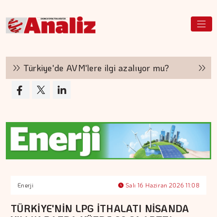
Türkiye'de AVM'lere ilgi azalıyor mu?
Hakan
Enerji
Salı 16 Haziran 2026 11:08
TÜRKİYE'NİN LPG İTHALATI NİSANDA