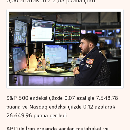
0,08 artarak 51.712,63 puana çıktı.
S&P 500 endeksi yüzde 0,07 azalışla 7.548,78
puana ve Nasdaq endeksi yüzde 0,12 azalarak
26.649,96 puana geriledi.
ABD ile İran arasında varılan mutabakat ve