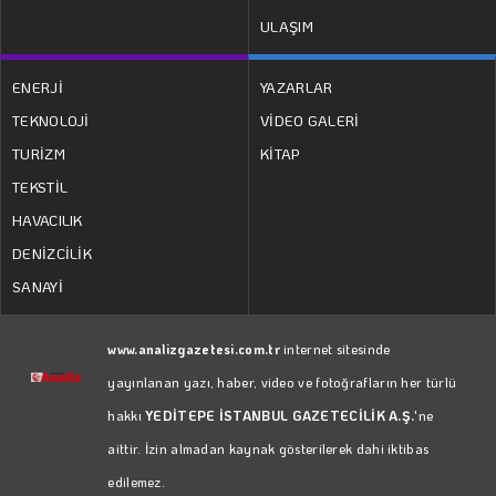
ULAŞIM
ENERJİ
YAZARLAR
TEKNOLOJİ
VİDEO GALERİ
TURİZM
KİTAP
TEKSTİL
HAVACILIK
DENİZCİLİK
SANAYİ
www.analizgazetesi.com.tr
internet sitesinde
yayınlanan yazı, haber, video ve fotoğrafların her türlü
hakkı
YEDİTEPE İSTANBUL GAZETECİLİK A.Ş.
'ne
aittir. İzin almadan kaynak gösterilerek dahi iktibas
edilemez.