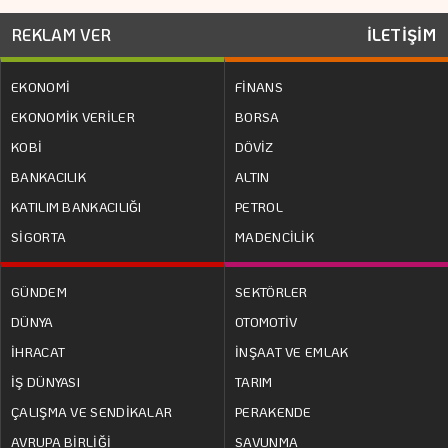
REKLAM VER
İLETİŞİM
EKONOMİ
FİNANS
EKONOMİK VERİLER
BORSA
KOBİ
DÖVİZ
BANKACILIK
ALTIN
KATILIM BANKACILIĞI
PETROL
SİGORTA
MADENCİLİK
GÜNDEM
SEKTÖRLER
DÜNYA
OTOMOTİV
İHRACAT
İNŞAAT VE EMLAK
İŞ DÜNYASI
TARIM
ÇALIŞMA VE SENDİKALAR
PERAKENDE
AVRUPA BİRLİĞİ
SAVUNMA