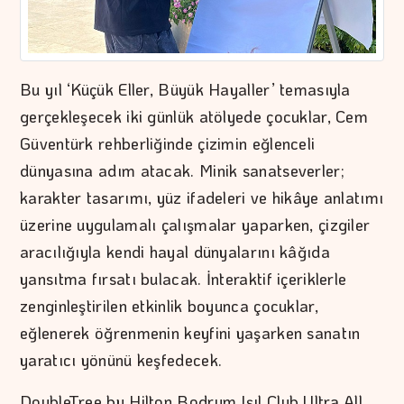
Bu yıl ‘Küçük Eller, Büyük Hayaller’ temasıyla
gerçekleşecek iki günlük atölyede çocuklar, Cem
Güventürk rehberliğinde çizimin eğlenceli
dünyasına adım atacak. Minik sanatseverler;
karakter tasarımı, yüz ifadeleri ve hikâye anlatımı
üzerine uygulamalı çalışmalar yaparken, çizgiler
aracılığıyla kendi hayal dünyalarını kâğıda
yansıtma fırsatı bulacak. İnteraktif içeriklerle
zenginleştirilen etkinlik boyunca çocuklar,
eğlenerek öğrenmenin keyfini yaşarken sanatın
yaratıcı yönünü keşfedecek.
DoubleTree by Hilton Bodrum Işıl Club Ultra All