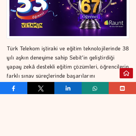
Türk Telekom iştiraki ve eğitim teknolojilerinde 38
yılı aşkın deneyime sahip Sebit'in geliştirdiği
yapay zekâ destekli eğitim çözümleri, öğrencilerin
farklı sınav süreçlerinde başarılarını
desteklemeye devam ediyor. Vitamin LGS’yle
sınava hazırlanan öğrenciler 2026 LGS
sonuçlarında önemli başarılar elde ederken Raunt
da YKS hazırlık sürecinde öğrencilerin üniversite
yolculuğuna rehberlik etti. Vitamin LGS'nin
binlerce beceri temelli yeni nesil soru ve zengin