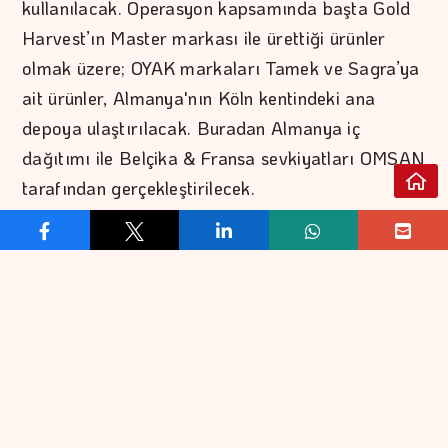
kullanılacak. Operasyon kapsamında başta Gold
Harvest’ın Master markası ile ürettiği ürünler
olmak üzere; OYAK markaları Tamek ve Sagra’ya
ait ürünler, Almanya'nın Köln kentindeki ana
depoya ulaştırılacak. Buradan Almanya iç
dağıtımı ile Belçika & Fransa sevkiyatları OMSAN
tarafından gerçekleştirilecek.
Operasyon kapsamında aylık ortalama 500 palet
ürün taşınırken, yaklaşık 200 sevkiyat
gerçekleştirilecek.
Avrupa’da Entegre Lojistik Çözümü
Proje yalnızca uluslararası taşımayı değil, Avrupa
içerisindeki depolama, stok yönetimi ve dağıtım
süreçlerini de kapsıyor. OMSAN Lojistik böylece