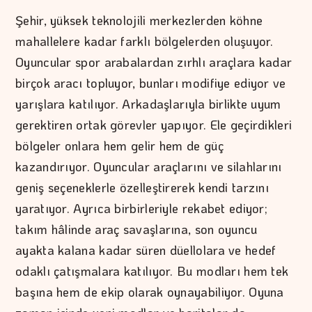
Şehir, yüksek teknolojili merkezlerden köhne
mahallelere kadar farklı bölgelerden oluşuyor.
Oyuncular spor arabalardan zırhlı araçlara kadar
birçok aracı topluyor, bunları modifiye ediyor ve
yarışlara katılıyor. Arkadaşlarıyla birlikte uyum
gerektiren ortak görevler yapıyor. Ele geçirdikleri
bölgeler onlara hem gelir hem de güç
kazandırıyor. Oyuncular araçlarını ve silahlarını
geniş seçeneklerle özelleştirerek kendi tarzını
yaratıyor. Ayrıca birbirleriyle rekabet ediyor;
takım hâlinde araç savaşlarına, son oyuncu
ayakta kalana kadar süren düellolara ve hedef
odaklı çatışmalara katılıyor. Bu modları hem tek
başına hem de ekip olarak oynayabiliyor. Oyuna