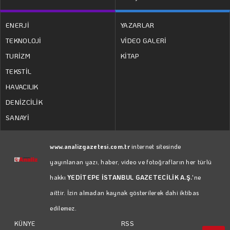
ENERJİ
YAZARLAR
TEKNOLOJİ
VİDEO GALERİ
TURİZM
KİTAP
TEKSTİL
HAVACILIK
DENİZCİLİK
SANAYİ
www.analizgazetesi.com.tr
internet sitesinde
yayınlanan yazı, haber, video ve fotoğrafların her türlü
hakkı
YEDİTEPE İSTANBUL GAZETECİLİK A.Ş.
'ne
aittir. İzin almadan kaynak gösterilerek dahi iktibas
edilemez.
RSS
KÜNYE