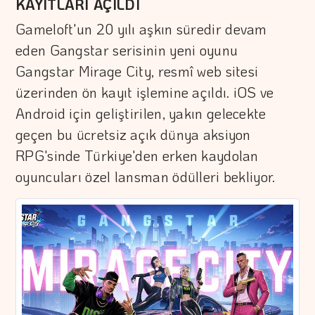
KAYITLARI AÇILDI
Gameloft'un 20 yılı aşkın süredir devam
eden Gangstar serisinin yeni oyunu
Gangstar Mirage City, resmî web sitesi
üzerinden ön kayıt işlemine açıldı. iOS ve
Android için geliştirilen, yakın gelecekte
geçen bu ücretsiz açık dünya aksiyon
RPG'sinde Türkiye'den erken kaydolan
oyuncuları özel lansman ödülleri bekliyor.