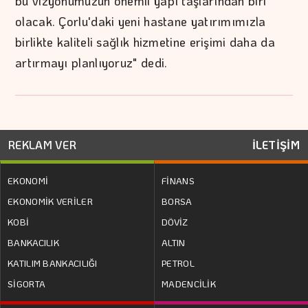
bu vizyonumuzun önemli yapı taşlarından biri
olacak. Çorlu'daki yeni hastane yatırımımızla
birlikte kaliteli sağlık hizmetine erişimi daha da
artırmayı planlıyoruz" dedi.
REKLAM VER
İLETİŞİM
EKONOMİ
FİNANS
EKONOMİK VERİLER
BORSA
KOBİ
DÖVİZ
BANKACILIK
ALTIN
KATILIM BANKACILIĞI
PETROL
SİGORTA
MADENCİLİK