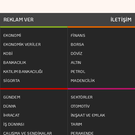
REKLAM VER
İLETİŞİM
EKONOMİ
FİNANS
EKONOMİK VERİLER
BORSA
KOBİ
DÖVİZ
BANKACILIK
ALTIN
KATILIM BANKACILIĞI
PETROL
SİGORTA
MADENCİLİK
GÜNDEM
SEKTÖRLER
DÜNYA
OTOMOTİV
İHRACAT
İNŞAAT VE EMLAK
İŞ DÜNYASI
TARIM
ÇALIŞMA VE SENDİKALAR
PERAKENDE