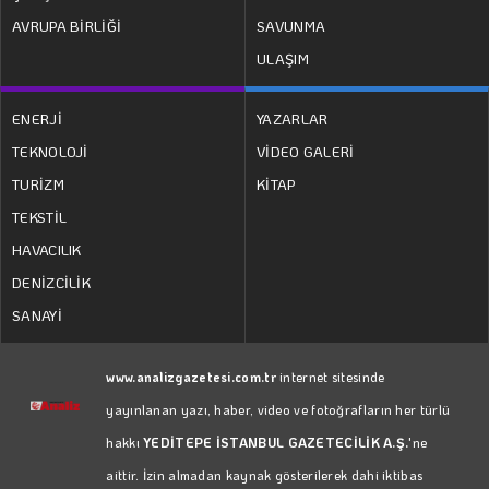
AVRUPA BİRLİĞİ
SAVUNMA
ULAŞIM
ENERJİ
YAZARLAR
TEKNOLOJİ
VİDEO GALERİ
TURİZM
KİTAP
TEKSTİL
HAVACILIK
DENİZCİLİK
SANAYİ
www.analizgazetesi.com.tr
internet sitesinde
yayınlanan yazı, haber, video ve fotoğrafların her türlü
hakkı
YEDİTEPE İSTANBUL GAZETECİLİK A.Ş.
'ne
aittir. İzin almadan kaynak gösterilerek dahi iktibas