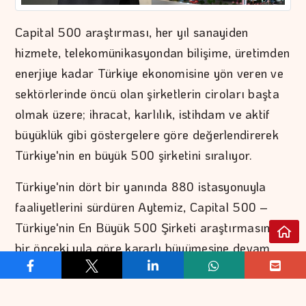
Capital 500 araştırması, her yıl sanayiden
hizmete, telekomünikasyondan bilişime, üretimden
enerjiye kadar Türkiye ekonomisine yön veren ve
sektörlerinde öncü olan şirketlerin ciroları başta
olmak üzere; ihracat, karlılık, istihdam ve aktif
büyüklük gibi göstergelere göre değerlendirerek
Türkiye'nin en büyük 500 şirketini sıralıyor.
Türkiye'nin dört bir yanında 880 istasyonuyla
faaliyetlerini sürdüren Aytemiz, Capital 500 –
Türkiye'nin En Büyük 500 Şirketi araştırmasında
bir önceki yıla göre kararlı büyümesine devam
ederek, bu seneki araştırmada 24’üncü sırada yer
aldı. Elde edilen bu başarı; şirketin operasyonel