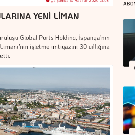
Çarşamba 10 Haziran 2026 21:03
ABO
LARINA YENİ LİMAN
uruluşu Global Ports Holding, İspanya'nın
Limanı'nın işletme imtiyazını 30 yıllığına
etti.