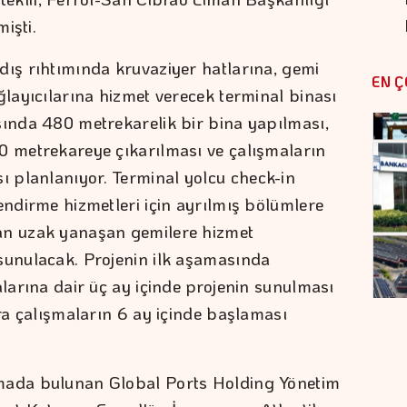
işti.
dış rıhtımında kruvaziyer hatlarına, gemi
EN Ç
ğlayıcılarına hizmet verecek terminal binası
sında 480 metrekarelik bir bina yapılması,
0 metrekareye çıkarılması ve çalışmaların
 planlanıyor. Terminal yolcu check-in
endirme hizmetleri için ayrılmış bölümlere
an uzak yanaşan gemilere hizmet
sunulacak. Projenin ilk aşamasında
alarına dair üç ay içinde projenin sunulması
nra çalışmaların 6 ay içinde başlaması
mada bulunan Global Ports Holding Yönetim