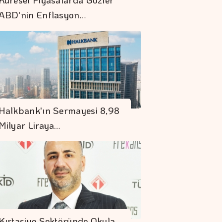
ABD'nin Enflasyon…
"Uzay"a Ayrılan AR-
GE Bütçesi 10 Yılda
Halkbank'ın Sermayesi 8,98
107 Kat Arttı
Milyar Liraya…
"Teslim Olmaya
Zorlanırsak
Savaşırız, Boyun
Eğmeyiz"
S. Arabistan,
Pakistan Ve
Kırtasiye Sektöründe Okula
Türkiye'den