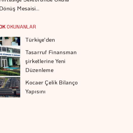
Dönüş Mesaisi…
Savunma Anlaşması
Tasarruf Finansman
şirketlerine Yeni
OK
OKUNANLAR
Düzenleme
Kocaer Çelik Bilanço
Yapısını
Güçlendirmeye
Devam Etti
Daniel Klein İhracat
Atağına Kalktı
Hakan Aran İş
Bankası Genel
Müdürlüğü'nden
Ayrılıyor