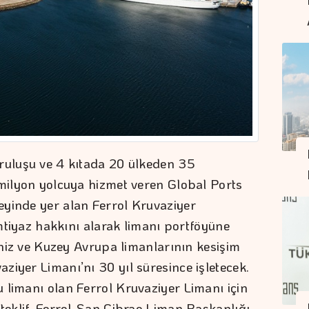
uruluşu ve 4 kıtada 20 ülkeden 35
 milyon yolcuya hizmet veren Global Ports
eyinde yer alan Ferrol Kruvaziyer
 imtiyaz hakkını alarak limanı portföyüne
deniz ve Kuzey Avrupa limanlarının kesişim
ziyer Limanı’nı 30 yıl süresince işletecek.
 limanı olan Ferrol Kruvaziyer Limanı için
 teklif, Ferrol-San Cibrao Liman Başkanlığı