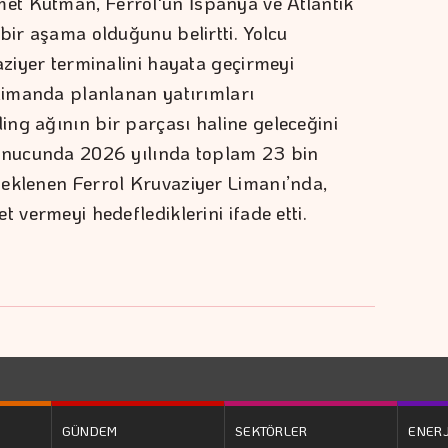
t Kutman, Ferrol'ün İspanya ve Atlantik
bir aşama olduğunu belirtti. Yolcu
aziyer terminalini hayata geçirmeyi
 limanda planlanan yatırımları
ng ağının bir parçası haline geleceğini
sonucunda 2026 yılında toplam 23 bin
beklenen Ferrol Kruvaziyer Limanı’nda,
 vermeyi hedeflediklerini ifade etti.
GÜNDEM
SEKTÖRLER
ENERJ