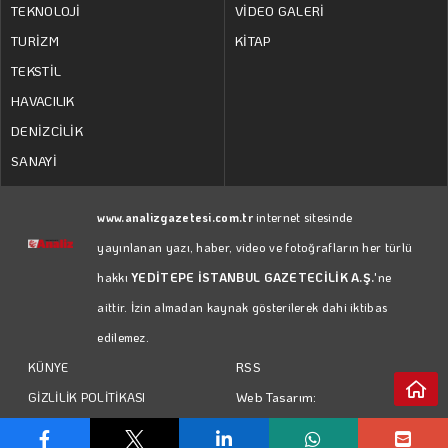
TEKNOLOJİ
VİDEO GALERİ
TURİZM
KİTAP
TEKSTİL
HAVACILIK
DENİZCİLİK
SANAYİ
www.analizgazetesi.com.tr
internet sitesinde
yayınlanan yazı, haber, video ve fotoğrafların her türlü
hakkı
YEDİTEPE İSTANBUL GAZETECİLİK A.Ş.
'ne
aittir. İzin almadan kaynak gösterilerek dahi iktibas
edilemez.
RSS
KÜNYE
Web Tasarım:
GİZLİLİK POLİTİKASI
Türk Bilişim
KULLANIM KOŞULLARI