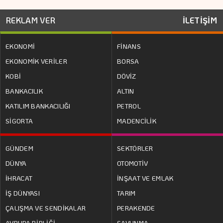
REKLAM VER
İLETİŞİM
EKONOMİ
FİNANS
EKONOMİK VERİLER
BORSA
KOBİ
DÖVİZ
BANKACILIK
ALTIN
KATILIM BANKACILIĞI
PETROL
SİGORTA
MADENCİLİK
GÜNDEM
SEKTÖRLER
DÜNYA
OTOMOTİV
İHRACAT
İNŞAAT VE EMLAK
İŞ DÜNYASI
TARIM
ÇALIŞMA VE SENDİKALAR
PERAKENDE
AVRUPA BİRLİĞİ
SAVUNMA