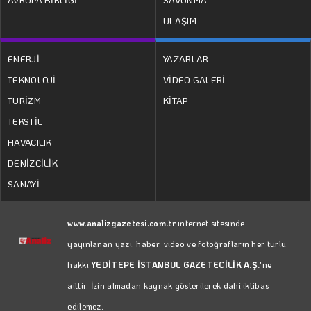
ULAŞIM
ENERJİ
YAZARLAR
TEKNOLOJİ
VİDEO GALERİ
TURİZM
KİTAP
TEKSTİL
HAVACILIK
DENİZCİLİK
SANAYİ
www.analizgazetesi.com.tr
internet sitesinde
yayınlanan yazı, haber, video ve fotoğrafların her türlü
hakkı
YEDİTEPE İSTANBUL GAZETECİLİK A.Ş.
'ne
aittir. İzin almadan kaynak gösterilerek dahi iktibas
edilemez.