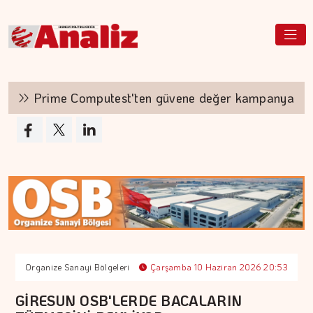
Prime Computest'ten güvene değer kampanya
Organize Sanayi Bölgeleri
Çarşamba 10 Haziran 2026 20:53
GİRESUN OSB'LERDE BACALARIN