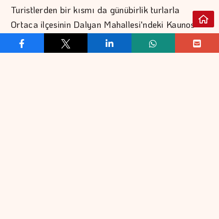
Turistlerden bir kısmı da günübirlik turlarla
Ortaca ilçesinin Dalyan Mahallesi'ndeki Kaunos
Antik Kenti ile çevredeki koyları ziyaret etti.
"MSC Divina"nın, akşam saatlerinde İtalya'nın
Napoli Limanı'na gitmek üzere Marmaris'ten
ayrılacağı öğrenildi.
REKLAM VER
İLETİŞİM
EKONOMİ
FİNANS
EKONOMİK VERİLER
BORSA
KOBİ
DÖVİZ
BANKACILIK
ALTIN