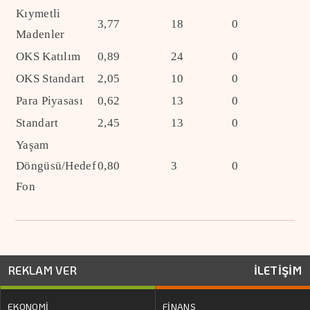
Kıymetli
3,77
18
0
Madenler
OKS Katılım
0,89
24
0
OKS Standart
2,05
10
0
Para Piyasası
0,62
13
0
Standart
2,45
13
0
Yaşam
Döngüsü/Hedef
0,80
3
0
Fon
REKLAM VER
İLETİŞİM
EKONOMİ
FİNANS