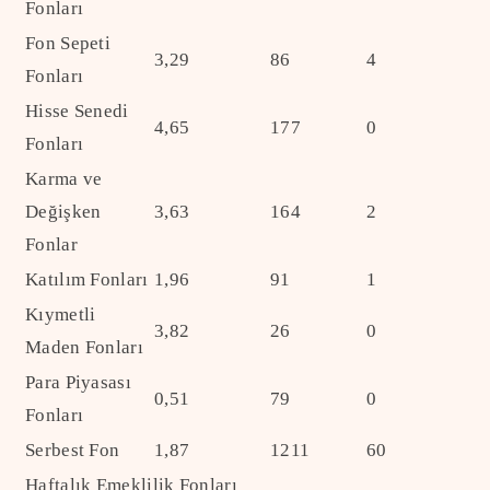
Fonları
Fon Sepeti
3,29
86
4
Fonları
Hisse Senedi
4,65
177
0
Fonları
Karma ve
Değişken
3,63
164
2
Fonlar
Katılım Fonları
1,96
91
1
Kıymetli
3,82
26
0
Maden Fonları
Para Piyasası
0,51
79
0
Fonları
Serbest Fon
1,87
1211
60
Haftalık Emeklilik Fonları