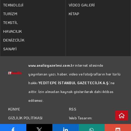
TEKNOLOJİ
VİDEO GALERİ
TURİZM
KİTAP
TEKSTİL
HAVACILIK
DENİZCİLİK
SANAYİ
www.analizgazetesi.com.tr
internet sitesinde
yayınlanan yazı, haber, video ve fotoğrafların her türlü
hakkı
YEDİTEPE İSTANBUL GAZETECİLİK A.Ş.
'ne
aittir. İzin almadan kaynak gösterilerek dahi iktibas
edilemez.
RSS
KÜNYE
Web Tasarım:
GİZLİLİK POLİTİKASI
Türk Bilişim
KULLANIM KOŞULLARI