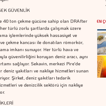
SEK GÜVENLİK
ve 40 ton çekme gücüne sahip olan DRAfter
EN Ç
her türlü zorlu şartlarda çalışmak üzere
ama işlemlerinde yüksek hassasiyet ve
 ve çekme kancası ile donatılan römorkör,
klama imkanı sunuyor. Her türlü hava ve
la güvenilirliğini koruyan deniz aracı, aynı
tamı sağlıyor. Sekavin, merkezi Pire'de
 deniz yakıtları ve nakliye hizmetleri sunan
iyor. Şirket, deniz yakıtları tedarik
izmetleri ve denizcilik sektörü için nakliye
or.
KLERİ