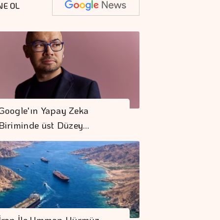
NE OL
Google'ın Yapay Zeka
Biriminde üst Düzey…
İran İle Umman Hürmüz