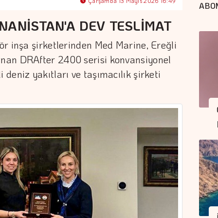
Çarşamba 13 Mayıs 2026 16:49
ABO
NANİSTAN'A DEV TESLİMAT
r inşa şirketlerinden Med Marine, Ereğli
nan DRAfter 2400 serisi konvansiyonel
deniz yakıtları ve taşımacılık şirketi
.