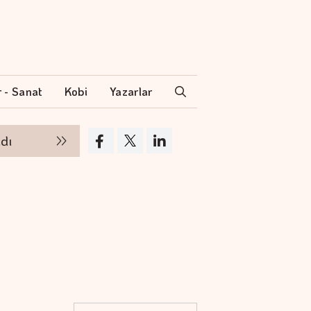
r - Sanat
Kobi
Yazarlar
Google'ın yapay zeka biriminde üst düzey göre