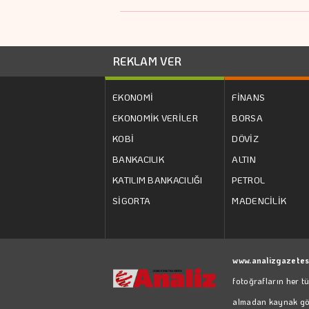
REKLAM VER
EKONOMİ
FİNANS
EKONOMİK VERİLER
BORSA
KOBİ
DÖVİZ
BANKACILIK
ALTIN
KATILIM BANKACILIĞI
PETROL
SİGORTA
MADENCİLİK
www.analizgazetes
fotoğrafların her t
almadan kaynak göst