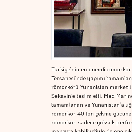
Türkiye’nin en önemli römorkör 
Tersanesi’nde yapımı tamamlan
römorkörü Yunanistan merkezli de
Sekavin’e teslim etti. Med Marin
tamamlanan ve Yunanistan’a uğ
römorkör 40 ton çekme gücüne s
römorkör, sadece yüksek perfo
manevra kabiliyetiyle de öne çık