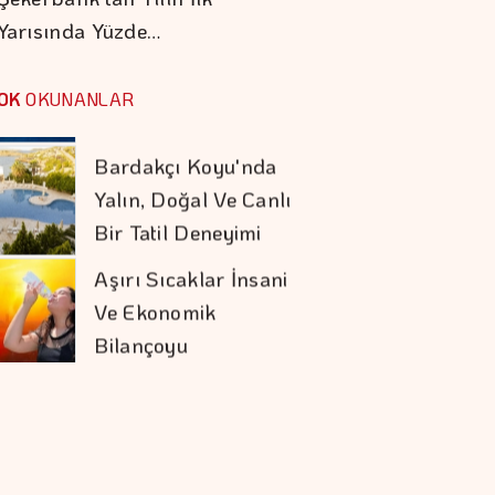
Yarısında Yüzde…
Bardakçı Koyu'nda
Yalın, Doğal Ve Canlı
OK
OKUNANLAR
Bir Tatil Deneyimi
Aşırı Sıcaklar İnsani
Ve Ekonomik
Bilançoyu
Ağırlaştırıyor
Çin, 6 ABD şirketine
Yaptırım
Uygulayacak
Alarko'nun Pozitif
Etki Yeşil Yaka
Programı Yeni
Dönemine Başladı