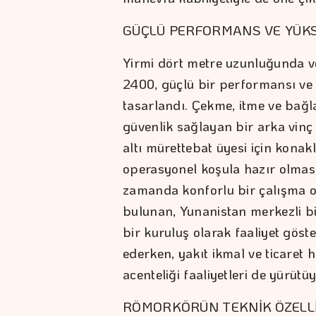
GÜÇLÜ PERFORMANS VE YÜK
Yirmi dört metre uzunluğunda 
2400, güçlü bir performansı ve 
tasarlandı. Çekme, itme ve bağl
güvenlik sağlayan bir arka vinç
altı mürettebat üyesi için kona
operasyonel koşula hazır olmasıy
zamanda konforlu bir çalışma or
bulunan, Yunanistan merkezli bir
bir kuruluş olarak faaliyet göster
ederken, yakıt ikmal ve ticaret h
acenteliği faaliyetleri de yürütüy
RÖMORKÖRÜN TEKNİK ÖZELLİ