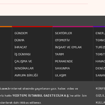
GÜNDEM
SEKTÖRLER
ENERJ
DÜNYA
OTOMOTİV
TEKNO
İHRACAT
İNŞAAT VE EMLAK
TURİ
İŞ DÜNYASI
TARIM
TEKST
ÇALIŞMA VE
PERAKENDE
HAVAC
SENDİKALAR
SAVUNMA
DENİZ
AVRUPA BİRLİĞİ
ULAŞIM
SANAY
i.com.tr
internet sitesinde yayınlanan yazı, haber, video ve
KÜNY
ürlü hakkı
YEDİTEPE İSTANBUL GAZETECİLİK A.Ş.
'ne aittir. İzin
GİZLİL
erilerek dahi iktibas edilemez.
KULLA