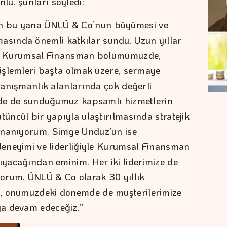
ü, şunları söyledi:
n bu yana ÜNLÜ & Co’nun büyümesi ve
sında önemli katkılar sundu. Uzun yıllar
iği Kurumsal Finansman bölümümüzde,
 işlemleri başta olmak üzere, sermaye
 danışmanlık alanlarında çok değerli
inde de sunduğumuz kapsamlı hizmetlerin
tüncül bir yapıyla ulaştırılmasında stratejik
inanıyorum. Simge Ündüz’ün ise
 deneyimi ve liderliğiyle Kurumsal Finansman
ıyacağından eminim. Her iki liderimize de
iyorum. ÜNLÜ & Co olarak 30 yıllık
e, önümüzdeki dönemde de müşterilerimize
ya devam edeceğiz.”