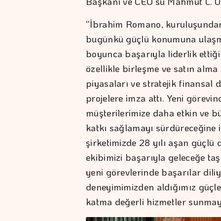
Başkanı ve CEO’su Mahmut L. Ünl
“İbrahim Romano, kuruluşunda
bugünkü güçlü konumuna ulaşma
boyunca başarıyla liderlik ett
özellikle birleşme ve satın alma
piyasaları ve stratejik finansal
projelere imza attı. Yeni görev
müşterilerimize daha etkin ve bü
katkı sağlamayı sürdüreceğine 
şirketimizde 28 yılı aşan güçlü
ekibimizi başarıyla geleceğe taş
yeni görevlerinde başarılar dil
deneyimimizden aldığımız güçl
katma değerli hizmetler sunma