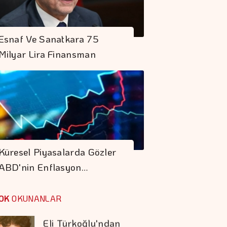
Kırtasiye Sektöründe
Okula Dönüş Mesaisi
Esnaf Ve Sanatkara 75
Başladı
Milyar Lira Finansman
Halkbank'ın
Sermayesi 8,98
Milyar Liraya
Yükseltilecek
İstanbul Festivali'nde
Rap Ve Rock Aynı
Küresel Piyasalarda Gözler
Gecede Buluştu
ABD'nin Enflasyon…
Eli Türkoğlu'ndan
Hızlı Yükseliş
OK
OKUNANLAR