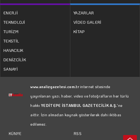
ENERJİ
YAZARLAR
TEKNOLOJİ
VİDEO GALERİ
TURİZM
KİTAP
TEKSTİL
HAVACILIK
DENİZCİLİK
SANAYİ
www.analizgazetesi.com.tr
internet sitesinde
yayınlanan yazı, haber, video ve fotoğrafların her türlü
hakkı
YEDİTEPE İSTANBUL GAZETECİLİK A.Ş.
'ne
aittir. İzin almadan kaynak gösterilerek dahi iktibas
edilemez.
RSS
KÜNYE