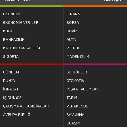
EKONOMİ
FİNANS
EKONOMİK VERİLER
BORSA
KOBİ
DÖVİZ
BANKACILIK
ALTIN
KATILIM BANKACILIĞI
PETROL
SİGORTA
MADENCİLİK
GÜNDEM
SEKTÖRLER
DÜNYA
OTOMOTİV
İHRACAT
İNŞAAT VE EMLAK
İŞ DÜNYASI
TARIM
ÇALIŞMA VE SENDİKALAR
PERAKENDE
AVRUPA BİRLİĞİ
SAVUNMA
ULAŞIM