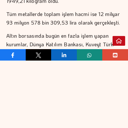
1949,21 kilogram oldu.
Tüm metallerde toplam işlem hacmi ise 12 milyar
93 milyon 578 bin 309,53 lira olarak gerçekleşti.
Altın borsasında bugün en fazla işlem yapan
kurumlar, Dünya Katılım Bankası, Kuveyt Türk
Katılım Bankası, Türkiye Emlak Katılım Bankası,
Ahlatcı Döviz ve Kıymetli Madenler ile Türkiye İş
Bankası olarak sıralandı.
Altında bugün gerçekleşen işlemlere ilişkin veriler
şöyle:
STANDART
DOLAR/ONS
TL/KG
Önceki Kapanış
6.151.900,00
4.052,00